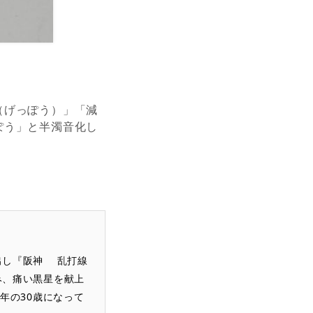
（げっぽう）」「減
ぽう」と半濁音化し
出し『阪神 乱打線
み、痛い黒星を献上
年の30歳になって