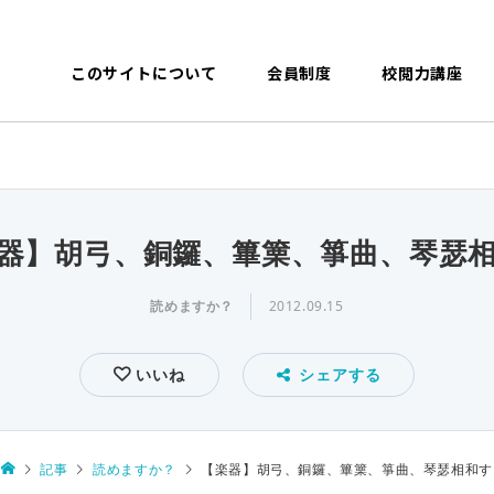
このサイトについて
会員制度
校閲力講座
器】胡弓、銅鑼、篳篥、箏曲、琴瑟
読めますか？
2012.09.15
いいね
シェアする
記事
読めますか？
【楽器】胡弓、銅鑼、篳篥、箏曲、琴瑟相和す