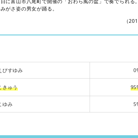
３日に富山市八尾町で開催の「おわら風の盆」で奏でられる
編みがさ姿の男女が踊る。
（20
えびすゆみ
0
こきゅう
95
こゆみ
5