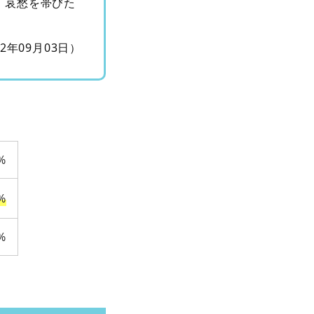
。哀愁を帯びた
12年09月03日）
%
%
%