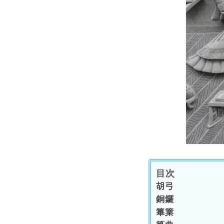
目次
胡弓
銅鑼
篳篥