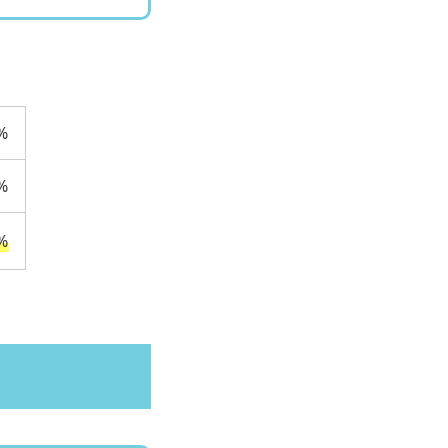
%
%
%