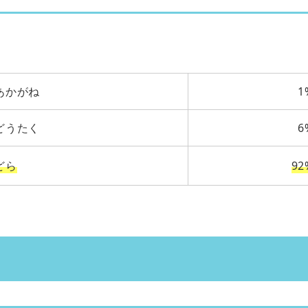
あかがね
1
どうたく
6
どら
92