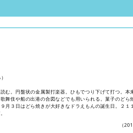
％）
も読む。円盤状の金属製打楽器。ひもでつり下げて打つ。本
、歌舞伎や船の出港の合図などでも用いられる。菓子のどら
に９月３日はどら焼きが大好きなドラえもんの誕生日。
２１
だ。
（20