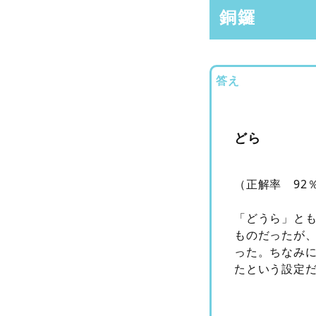
銅鑼
答え
どら
（正解率 92
「どうら」と
ものだったが
った。ちなみ
たという設定