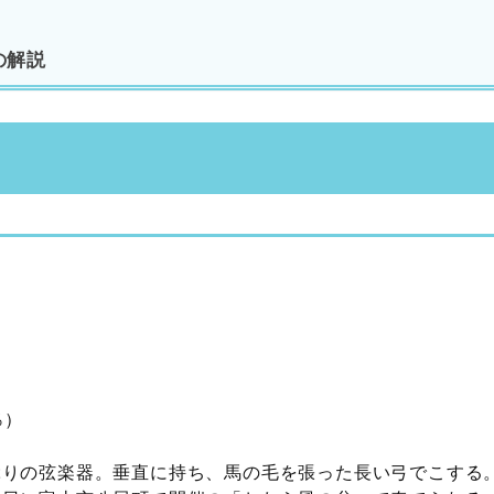
の解説
％）
ぶりの弦楽器。垂直に持ち、馬の毛を張った長い弓でこする