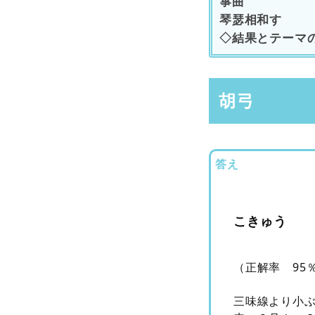
箏曲
琴瑟相和す
◇結果とテーマ
胡弓
答え
こきゅう
（正解率 95
三味線より小