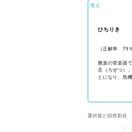
答え
ひちりき
（正解率 79
雅楽の管楽器
舌（ろぜつ）
とになり、危
選択肢と回答割合