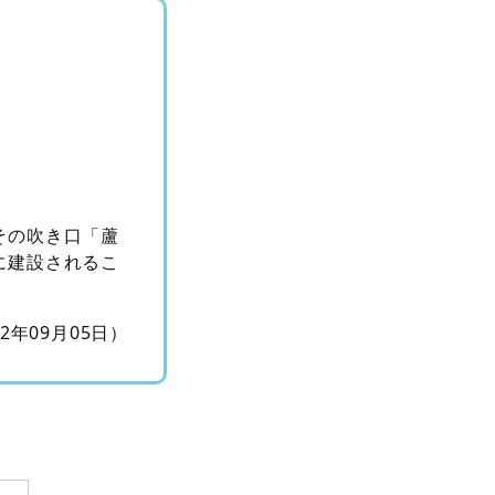
その吹き口「蘆
に建設されるこ
12年09月05日）