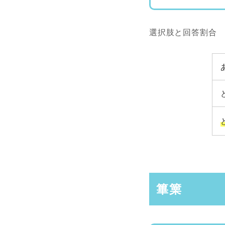
選択肢と回答割合
篳篥