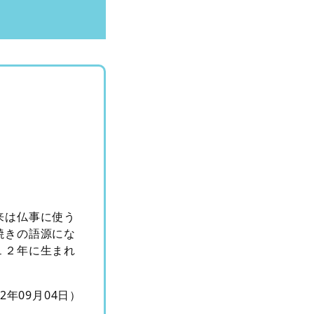
来は仏事に使う
焼きの語源にな
１２年に生まれ
12年09月04日）