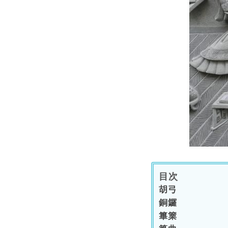
目次
胡弓
銅鑼
篳篥