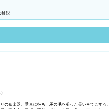
の解説
％）
ぶりの弦楽器。垂直に持ち、馬の毛を張った長い弓でこする