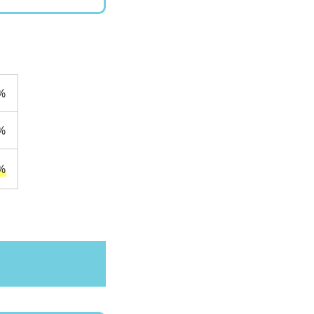
%
%
%