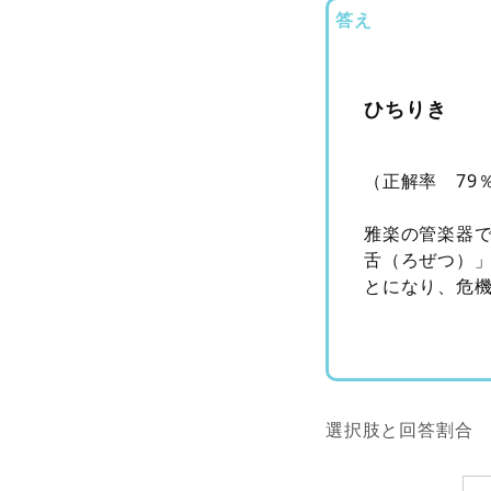
答え
ひちりき
（正解率 79
雅楽の管楽器
舌（ろぜつ）
とになり、危
選択肢と回答割合