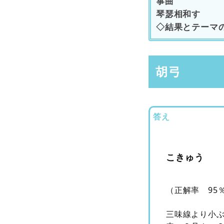
箏曲
琴瑟相和す
◇結果とテーマ
胡弓
答え
こきゅう
（正解率 95
三味線より小