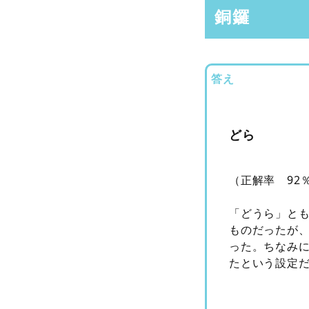
銅鑼
答え
どら
（正解率 92
「どうら」と
ものだったが
った。ちなみ
たという設定