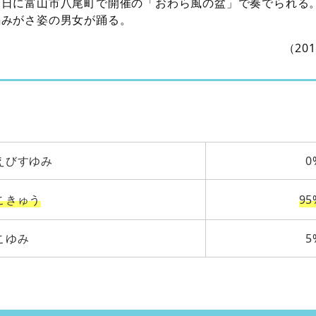
３日に富山市八尾町で開催の「おわら風の盆」で奏でられる
編みがさ姿の男女が踊る。
（20
えびすゆみ
0
こきゅう
95
こゆみ
5