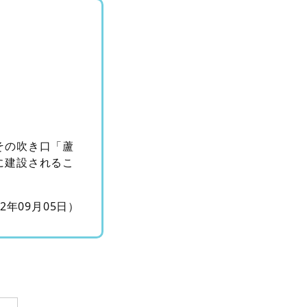
その吹き口「蘆
に建設されるこ
12年09月05日）