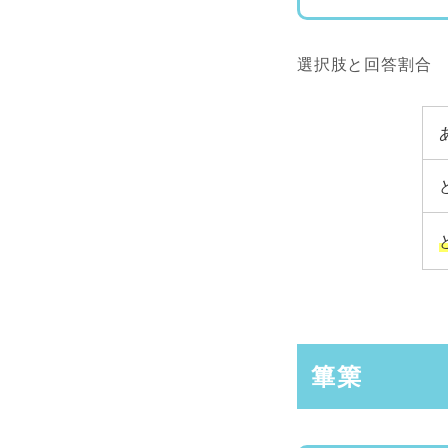
選択肢と回答割合
篳篥