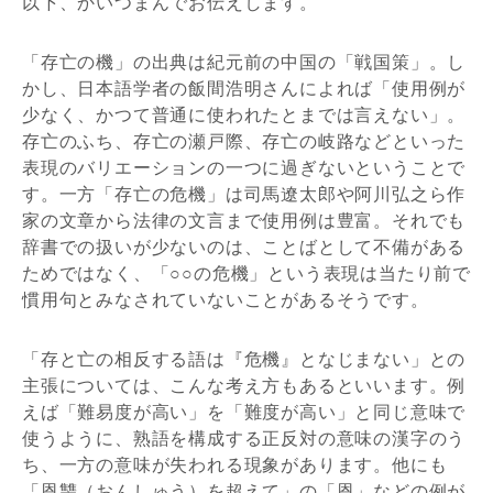
以下、かいつまんでお伝えします。
「存亡の機」の出典は紀元前の中国の「戦国策」。し
かし、日本語学者の飯間浩明さんによれば「使用例が
少なく、かつて普通に使われたとまでは言えない」。
存亡のふち、存亡の瀬戸際、存亡の岐路などといった
表現のバリエーションの一つに過ぎないということで
す。一方「存亡の危機」は司馬遼太郎や阿川弘之ら作
家の文章から法律の文言まで使用例は豊富。それでも
辞書での扱いが少ないのは、ことばとして不備がある
ためではなく、「○○の危機」という表現は当たり前で
慣用句とみなされていないことがあるそうです。
「存と亡の相反する語は『危機』となじまない」との
主張については、こんな考え方もあるといいます。例
えば「難易度が高い」を「難度が高い」と同じ意味で
使うように、熟語を構成する正反対の意味の漢字のう
ち、一方の意味が失われる現象があります。他にも
「恩讐（おんしゅう）を超えて」の「恩」などの例が