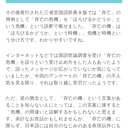
その後発行された三省堂国語辞典８版では「存亡」の
用例として「存亡の危機」を「ほろびるかどうか、と
いう危機」という語釈で載せました。「存亡の機」は
「ほろびるかどうか、という時機」。危機と時機とい
う分け方です。わかりやすいですね。
インターネットなどでは国語世論調査を受け「存亡の
危機」を誤りという受け止め方をした人もあったよう
で、誤ったメッセージが広がっていないか気になって
いましたが、今回のアンケートの「存亡の機」の不人
気を見る限り、それは取り越し苦労だったようです。
ただ、逆の懸念として、「存亡の機」という言葉があ
ることを知らない人にとっては、この言葉に接すると
「危機」の間違いと誤解するかもしれないと思えま
す。余計なお世話かもしれませんが、「存亡の機」に
限らず、日本語には自分のなじみのある表現以外にも