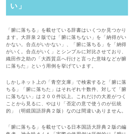
い」
「腑に落ちる」を載せている辞書はいくつか見つかり
ます。大辞泉２版では「腑に落ちない」を「納得がい
かない。合点がいかない」、「腑に落ちる」を「納得
がいく。合点がいく」とシンプルに対比させており、
織田作之助の「大西質店へ行けと言った意味などが腑
に落ちた」という用例を挙げています。
しかしネット上の「青空文庫」で検索すると「腑に落
ちる」「腑に落ちた」はそれぞれ十数件、対して「腑
に落ちない」は２００件以上。これだけの大差がつく
ことから見るに、やはり「否定の意で使うのが伝統
的」（明鏡国語辞典２版）なのは間違いありません。
「腑に落ちる」を載せている日本国語大辞典２版の編
集者、神永暁さんも「実際の使用例は圧倒的に『腑に