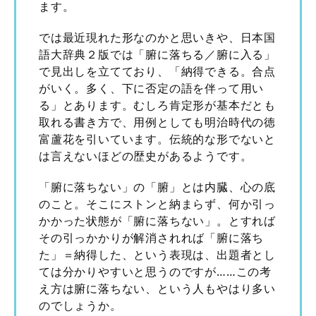
ます。
では最近現れた形なのかと思いきや、日本国
語大辞典２版では「腑に落ちる／腑に入る」
で見出しを立てており、「納得できる。合点
がいく。多く、下に否定の語を伴って用い
る」とあります。むしろ肯定形が基本だとも
取れる書き方で、用例としても明治時代の徳
富蘆花を引いています。伝統的な形でないと
は言えないほどの歴史があるようです。
「腑に落ちない」の「腑」とは内臓、心の底
のこと。そこにストンと納まらず、何か引っ
かかった状態が「腑に落ちない」。とすれば
その引っかかりが解消されれば「腑に落ち
た」＝納得した、という表現は、出題者とし
ては分かりやすいと思うのですが……この考
え方は腑に落ちない、という人もやはり多い
のでしょうか。