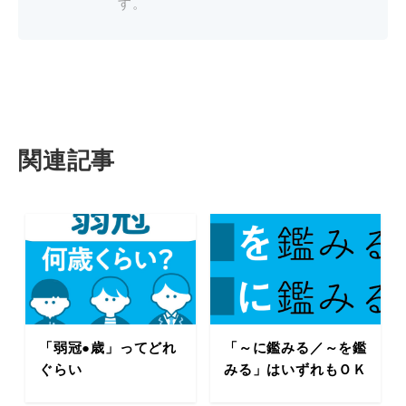
す。
関連記事
「弱冠●歳」ってどれ
「～に鑑みる／～を鑑
ぐらい
みる」はいずれもＯＫ