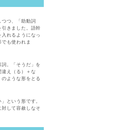
しつつ、「助動詞
を引きました。語幹
を入れるようになっ
形でも使われま
容詞。「そうだ」を
間違え（る）＋な
」のような形をとる
い」という形です。
に対して容赦しなそ