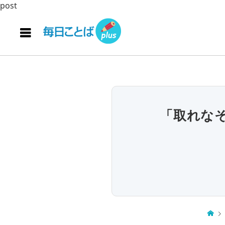
post
「取れな