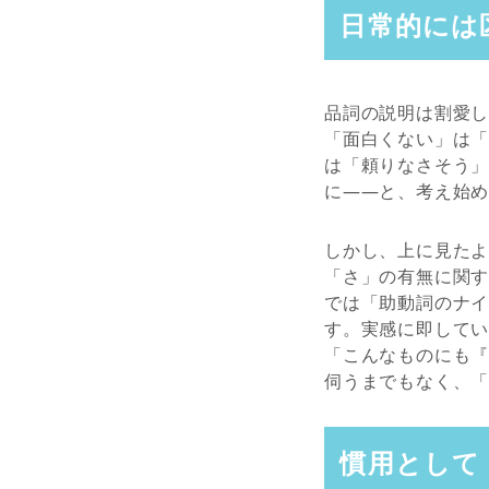
日常的には
品詞の説明は割愛
「面白くない」は
は「頼りなさそう
に――と、考え始
しかし、上に見た
「さ」の有無に関
では「助動詞のナ
す。実感に即して
「こんなものにも
伺うまでもなく、
慣用として