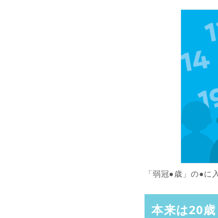
「弱冠●歳」の●に
本来は20