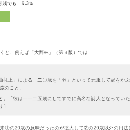
何歳でも 9.3％
引くと、例えば「大辞林」（第３版）では
曲礼上」による。二〇歳を「弱」といって元服して冠をか
〇歳のこと。
と。「彼は――二五歳にしてすでに高名な詩人となっていた
り〕
来①の20歳の意味だったのが拡大して②の20歳以外の用