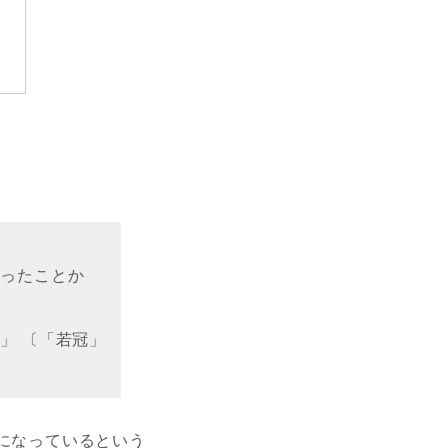
ぶったことか
」 〔「若冠」
法になっているという