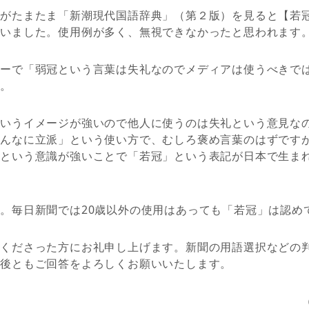
ろがたまたま「新潮現代国語辞典」（第２版）を見ると【若
ていました。使用例が多く、無視できなかったと思われます
ターで「弱冠という言葉は失礼なのでメディアは使うべきで
た。
というイメージが強いので他人に使うのは失礼という意見な
んなに立派」という使い方で、むしろ褒め言葉のはずです
」という意識が強いことで「若冠」という表記が日本で生ま
。毎日新聞では20歳以外の使用はあっても「若冠」は認め
てくださった方にお礼申し上げます。新聞の用語選択などの
今後ともご回答をよろしくお願いいたします。