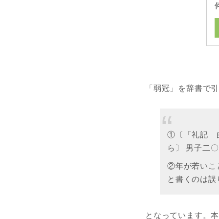
「弱冠」を辞書で
①〔「礼記 
ら〕 男子二
②年が若いこ
と書くのは誤
となっています。本