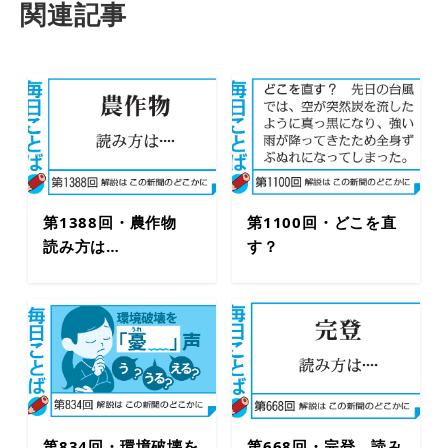
関連記事
第1388回・農作物
第1100回・どこを直
読み方は…
す？
第834回・環境破壊を
第668回・完登 読み