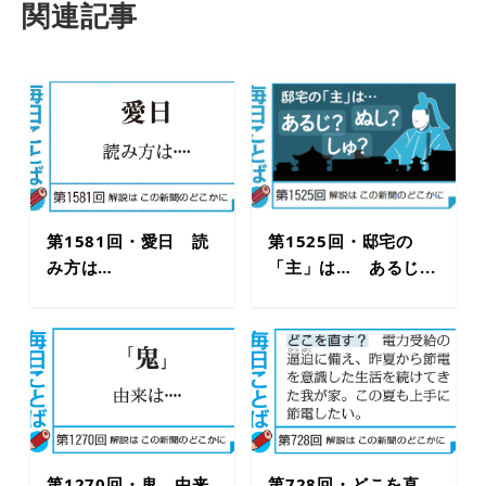
関連記事
第1581回・愛日 読
第1525回・邸宅の
み方は…
「主」は… あるじ...
第1270回・鬼 由来
第728回・どこを直