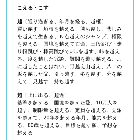
こえる・こす
越
〔通り過ぎる、年月を経る、越権〕
買い越す、垣根を越える、勝ち越し、悲しみ
を越えて生きる、Ｋ点越えのジャンプ、権限
を越える、国境を越えて亡命、三段跳び・走
り幅跳び・棒高跳びで○㍍を越す、峠を越え
る、度を越した冗談、難関を乗り越える、…
に越したことはない、野越え山越え、八十の
坂を越した父、引っ越す、冬を越す、分を越
えて、見越す、持ち越す
超
〔上に出る、超過〕
基準を超える、国境を超えた愛、10万人を
超す、制限量を超える、定員を超える、党派
を超えて、20年を超える年月、能力を超え
る、80歳を超える、目標を超す額、予想を
超える