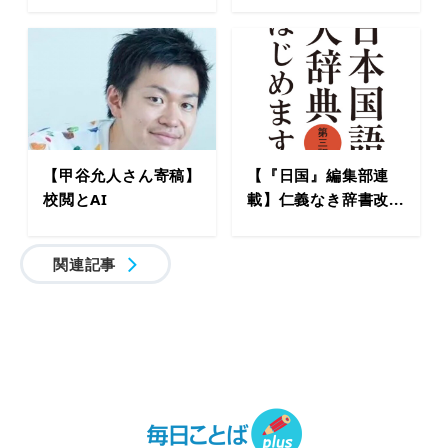
【甲谷允人さん寄稿】
【『日国』編集部連
校閲とAI
載】仁義なき辞書改...
関連記事