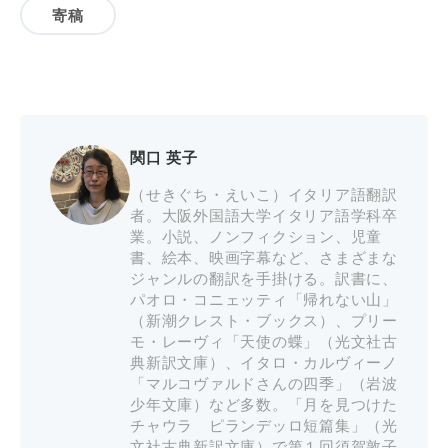
寄稿
関口 英子
（せきぐち・えいこ）イタリア語翻訳
者。大阪外国語大学イタリア語学科卒
業。小説、ノンフィクション、児童
書、絵本、映画字幕など、さまざまな
ジャンルの翻訳を手掛ける。訳書に、
パオロ・コニェッティ「帰れない山」
（新潮クレスト・ブックス）、プリー
モ・レーヴィ「天使の蝶」（光文社古
典新訳文庫）、イタロ・カルヴィーノ
「マルコヴァルドさんの四季」（岩波
少年文庫）など多数。「月を見つけた
チャウラ ピランデッロ短篇集」（光
文社古典新訳文庫）で第１回須賀敦子