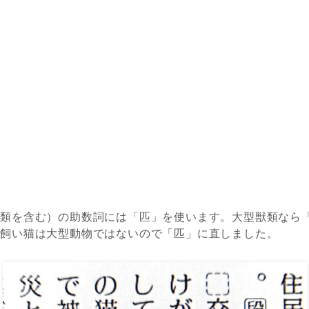
魚類を含む）
の助数詞には
「匹」を使います。
大型獣類なら
の飼い猫
は大型動物ではないので
「匹」に直
しました
。