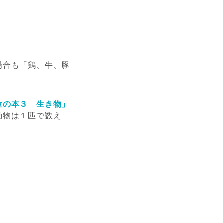
場合も「鶏、牛、豚
位の本３ 生き物」
動物は１匹で数え