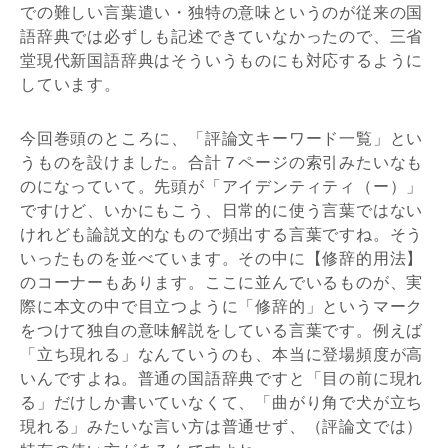
での難しい言葉遣い・独特の意味というのが従来の国
語辞典では必ずしも記述できていなかったので、三省
堂現代新国語辞典はそういうものにも対応するように
しています。
今回巻頭のところに、「評論文キーワード一覧」とい
うものを設けました。合計７ページの索引みたいなも
のになっていて。先頭が「アイデンティティ（ー）」
ですけど、いかにもこう、日常的に使う言葉ではない
けれども論説文的なもので頻出する言葉ですね。そう
いったものを並べています。その中に【修辞的用法】
のコーナーもあります。ここに並んでいるものが、実
際に本文の中で目立つように「修辞的」というマーク
をつけて独自の意味解説をしている言葉です。例えば
「立ち現れる」なんていうのも、本当に登場頻度が高
いんですよね。普通の国語辞典ですと「目の前に現れ
る」だけしか書いていなくて、「曲がり角で犬が立ち
現れる」みたいな言い方は普通せず、（評論文では）