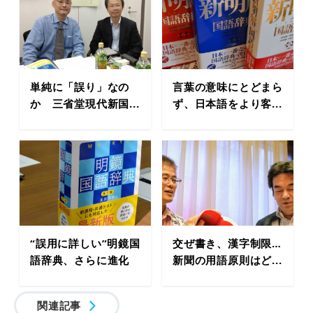
単純に「誤り」なの
言葉の意味にとどまら
か 三省堂現代新国...
ず、日本語をより客...
“誤用に詳しい”明鏡国
交ぜ書き、漢字制限…
語辞典、さらに進化
新聞の用語原則はど...
関連記事