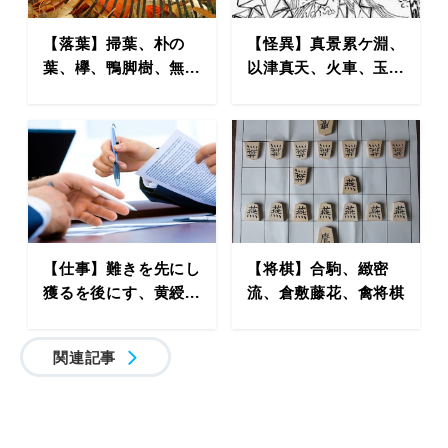
【落葉】掃葉、朴の
【怪異】真景累ケ淵、
葉、欅、鴨脚樹、無...
以津真天、火車、玉...
【仕事】難きを先にし
【将棋】合駒、緻密
獲るを後にす、黄綬...
流、倉敷藤花、禽将棋
関連記事