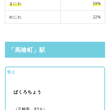
まにわ
59%
めにわ
22%
「馬喰町」駅
答え
ばくろちょう
（正解率 83％）