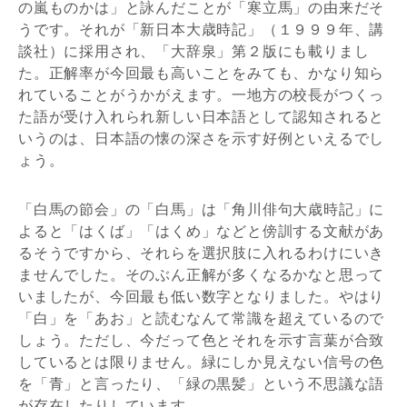
の嵐ものかは」と詠んだことが「寒立馬」の由来だそ
うです。それが「新日本大歳時記」（１９９９年、講
談社）に採用され、「大辞泉」第２版にも載りまし
た。正解率が今回最も高いことをみても、かなり知ら
れていることがうかがえます。一地方の校長がつくっ
た語が受け入れられ新しい日本語として認知されると
いうのは、日本語の懐の深さを示す好例といえるでし
ょう。
「白馬の節会」の「白馬」は「角川俳句大歳時記」に
よると「はくば」「はくめ」などと傍訓する文献があ
るそうですから、それらを選択肢に入れるわけにいき
ませんでした。そのぶん正解が多くなるかなと思って
いましたが、今回最も低い数字となりました。やはり
「白」を「あお」と読むなんて常識を超えているので
しょう。ただし、今だって色とそれを示す言葉が合致
しているとは限りません。緑にしか見えない信号の色
を「青」と言ったり、「緑の黒髪」という不思議な語
が存在したりしています。