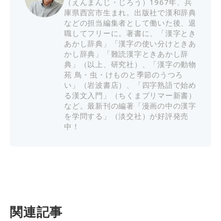
（えんまんじ・じろう）1967年、兵
庫県西宮市生まれ。出版社で漢和辞典
などの担当編集者として働いた後、退
職してフリーに。著書に、「漢字とき
あかし辞典」「漢字の使い分けときあ
かし辞典」「難読漢字ときあかし辞
典」（以上、研究社）、「漢字の動物
苑 鳥・虫・けものと季節のうつろ
い」（岩波書店）、「四字熟語で始め
る漢文入門」（ちくまプリマー新書）
など。最新刊の編著「漫画の中の漢字
を学問する」（淡交社）が好評発売
中！
関連記事