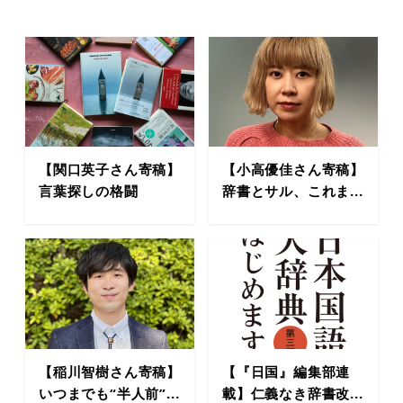
【関口英子さん寄稿】
【小高優佳さん寄稿】
言葉探しの格闘
辞書とサル、これま...
【稲川智樹さん寄稿】
【『日国』編集部連
いつまでも“半人前”...
載】仁義なき辞書改...