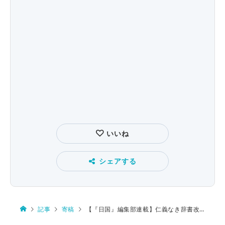
いいね
シェアする
記事
寄稿
【『日国』編集部連載】仁義なき辞書改訂 第４回 一に用例、二に用例、三四も用例、五も用例