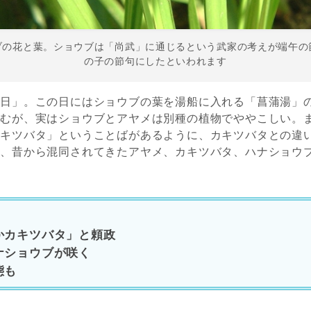
ブの花と葉。ショウブは「尚武」に通じるという武家の考えが端午の
の子の節句にしたといわれます
の日」。この日にはショウブの葉を湯船に入れる「菖蒲湯」
読むが、実はショウブとアヤメは別種の植物でややこしい。
カキツバタ」ということばがあるように、カキツバタとの違
や、昔から混同されてきたアヤメ、カキツバタ、ハナショウ
かカキツバタ」と頼政
ナショウブが咲く
態も