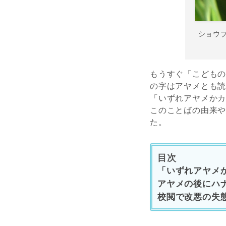
ショウ
もうすぐ「こども
の字はアヤメとも
「いずれアヤメか
このことばの由来
た。
目次
「いずれアヤメ
アヤメの後にハ
校閲で改悪の失