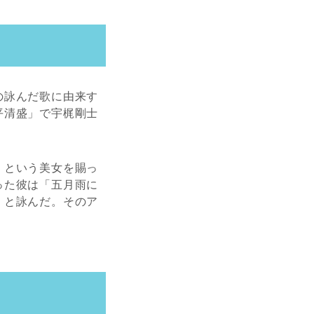
の詠んだ歌に由来す
平清盛」で宇梶剛士
）という美女を賜っ
った彼は「五月雨に
」と詠んだ。そのア