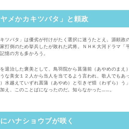
アヤメかカキツバタ」と頼政
カキツバタ」は優劣が付けがたく選択に迷うたとえ。源頼政
平家打倒のため挙兵したが敗れた武将。ＮＨＫ大河ドラマ「
ご記憶の方も多かろう。
」を退治した褒美として、鳥羽院から菖蒲前（あやめのまえ
ような美女１２人から当人を当てるよう言われ、歌人でもあ
も）水越えていずれ菖蒲（あやめ）と引きぞ煩（わずら）う
加え、このことばになったのだ。知らなかった……。
後にハナショウブが咲く