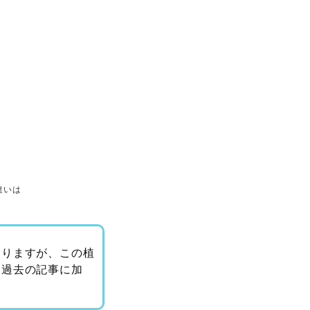
違いは
ありますが、この植
す過去の記事に加