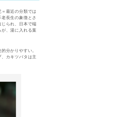
記＝最近の分類では
不老長生の象徴とさ
信じられ、日本で端
るが、湯に入れる葉
較的分かりやすい。
ブ、カキツバタは主
。