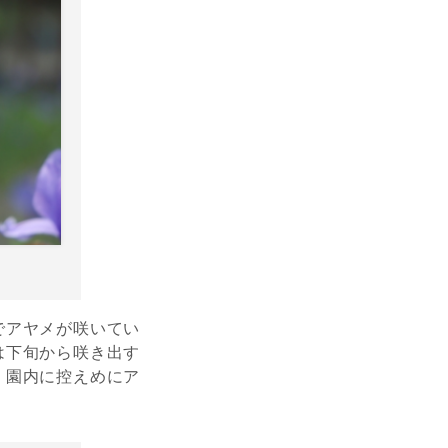
でアヤメが咲いてい
は下旬から咲き出す
。園内に控えめにア