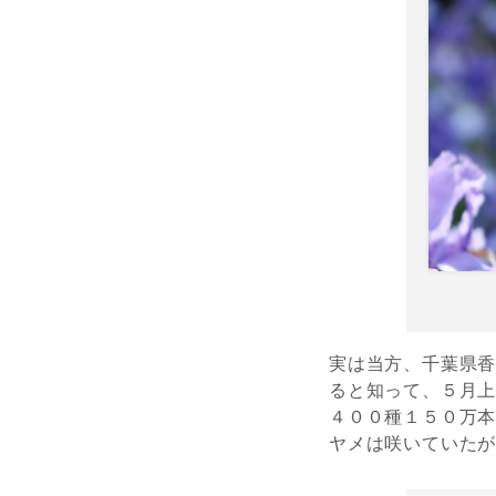
実は当方、千葉県
ると知って、５月
４００種１５０万
ヤメは咲いていた