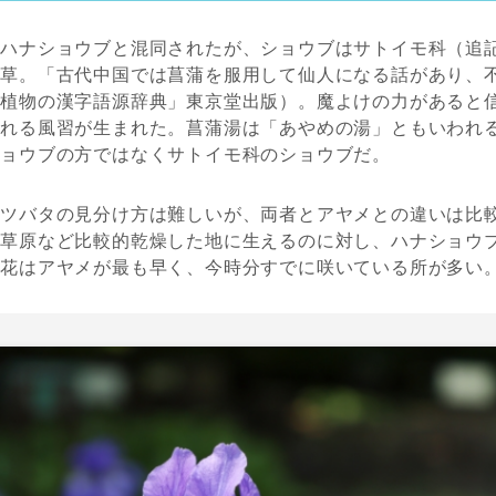
のハナショウブと混同されたが、ショウブはサトイモ科（追
年草。「古代中国では菖蒲を服用して仙人になる話があり、
「植物の漢字語源辞典」東京堂出版）。魔よけの力があると
入れる風習が生まれた。菖蒲湯は「あやめの湯」ともいわれ
ショウブの方ではなくサトイモ科のショウブだ。
キツバタの見分け方は難しいが、両者とアヤメとの違いは比
や草原など比較的乾燥した地に生えるのに対し、ハナショウ
開花はアヤメが最も早く、今時分すでに咲いている所が多い