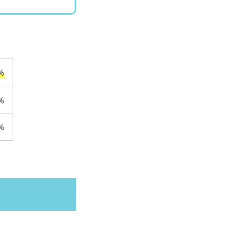
%
%
%