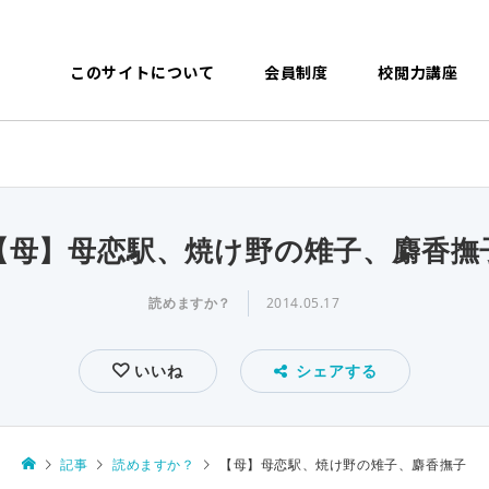
このサイトについて
会員制度
校閲力講座
【母】母恋駅、焼け野の雉子、麝香撫
読めますか？
2014.05.17
いいね
シェアする
記事
読めますか？
【母】母恋駅、焼け野の雉子、麝香撫子