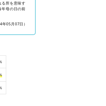
れる所を意味す
毎年母の日の前
14年05月07日）
%
%
%