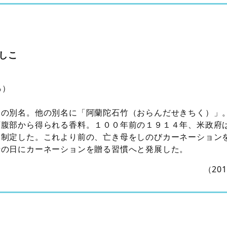
しこ
％）
ンの別名。他の別名に「阿蘭陀石竹（おらんだせきちく）」
下腹部から得られる香料。１００年前の１９１４年、米政府
に制定した。これより前の、亡き母をしのびカーネーション
母の日にカーネーションを贈る習慣へと発展した。
（20