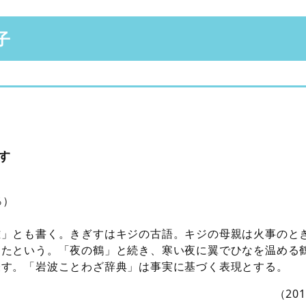
子
す
％）
雉」とも書く。きぎすはキジの古語。キジの母親は火事のと
ったという。「夜の鶴」と続き、寒い夜に翼でひなを温める
表す。「岩波ことわざ辞典」は事実に基づく表現とする。
（20