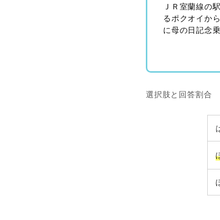
ＪＲ室蘭線の
るポクオイか
に母の日記念
選択肢と回答割合