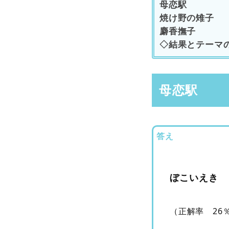
母恋駅
焼け野の雉子
麝香撫子
◇結果とテーマ
母恋駅
答え
ぼこいえき
（正解率 26