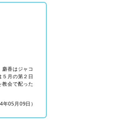
。麝香はジャコ
は５月の第２日
を教会で配った
14年05月09日）