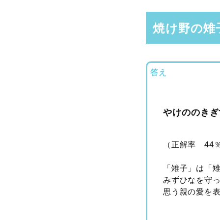
焼け野の雉
答え
やけののきぎ
（正解率 44
「雉子」は「
みずひなを守
思う親の愛を