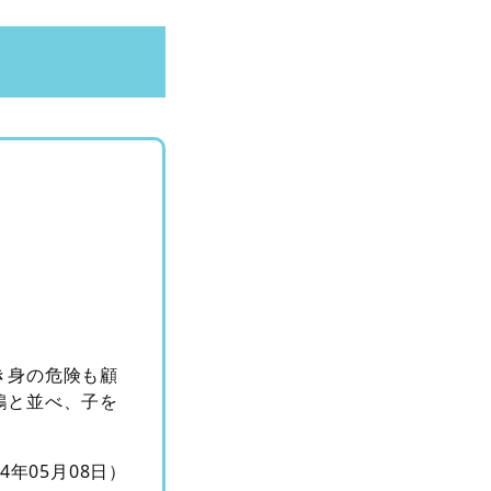
き身の危険も顧
鶴と並べ、子を
14年05月08日）