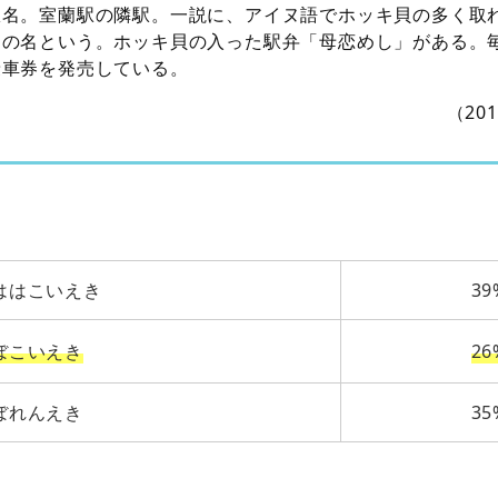
駅名。室蘭駅の隣駅。一説に、アイヌ語でホッキ貝の多く取
らの名という。ホッキ貝の入った駅弁「母恋めし」がある。
乗車券を発売している。
（20
ははこいえき
39
ぼこいえき
26
ぼれんえき
35