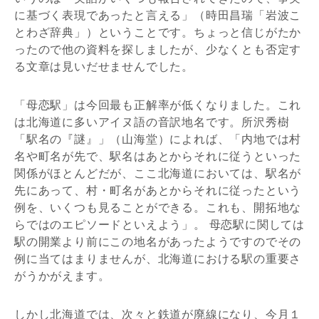
に基づく表現であったと言える」（時田昌瑞「岩波こ
とわざ辞典」）ということです。ちょっと信じがたか
ったので他の資料を探しましたが、少なくとも否定す
る文章は見いだせませんでした。
「母恋駅」は今回最も正解率が低くなりました。これ
は北海道に多いアイヌ語の音訳地名です。所沢秀樹
「駅名の『謎』」（山海堂）によれば、「内地では村
名や町名が先で、駅名はあとからそれに従うといった
関係がほとんどだが、ここ北海道においては、駅名が
先にあって、村・町名があとからそれに従ったという
例を、いくつも見ることができる。これも、開拓地な
らではのエピソードといえよう」。 母恋駅に関しては
駅の開業より前にこの地名があったようですのでその
例に当てはまりませんが、北海道における駅の重要さ
がうかがえます。
しかし北海道では、次々と鉄道が廃線になり、今月１