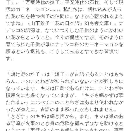
子」。「万葉時代の撫子、平安時代の石竹、そして現
代のカーネーション……。私たちは、切れ込みが入っ
た花びらを持つ撫子の仲間に、なぜか心惹かれるよう
ですね」（山下景子「花の日本語」幻冬舎文庫）。ナ
デシコの語源は、なでいつくしむ子供のようにかわい
い花からということ。全くの偶然ですが、そのように
育てられた子供が母にナデシコ科のカーネーションを
贈るという返礼も、こうしてみるとすてきな習慣で
す。
「焼け野の雉子」は「雉子」が古語であることはもち
ろん、このことわざが知られていないことが難しさに
なっています。キジは国鳥であるだけに、ことわざや
慣用句にも多くなっていますが、「キジも鳴かずば撃
たれまい」に比べてこのことわざはあまり使われなか
ったがゆえに、古語のまま残ったかもしれません。
「きぎす」のキギは鳴き声から。また、キジは巣のあ
る野原が火事のとき身の危険を顧みずひなを助けると
いうのは「実話がいくつも報告されてきたので、事実