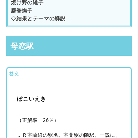
焼け野の雉子
麝香撫子
◇結果とテーマの解説
母恋駅
答え
ぼこいえき
（正解率 26％）
ＪＲ室蘭線の駅名。室蘭駅の隣駅。一説に、