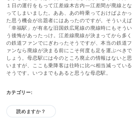
１日の運行をもって江差線木古内―江差間が廃線とな
ってしまいました。ああ、あの時乗っておけばよかっ
た思う機会が出題者にはあったのですが。そういえば
「幸福駅」が有名な旧国鉄広尾線の廃線時にもそうい
う後悔があったっけ。江差線廃線が決まってから多く
の鉄道ファンでにぎわったそうですが、本当の鉄道フ
ァンなら廃線が決まる前にこそ何度も足を運ぶべきで
しょう。母恋駅には今のところ廃止の情報はないと思
いますが、ここも乗降客は往時に比べ相当減っている
そうです。いつまでもあると思うな母恋駅。
カテゴリー:
読めますか？