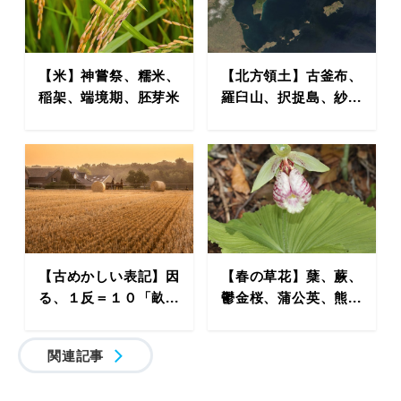
【米】神嘗祭、糯米、
【北方領土】古釜布、
稲架、端境期、胚芽米
羅臼山、択捉島、紗...
【古めかしい表記】因
【春の草花】蘖、蕨、
る、１反＝１０「畝...
鬱金桜、蒲公英、熊...
関連記事