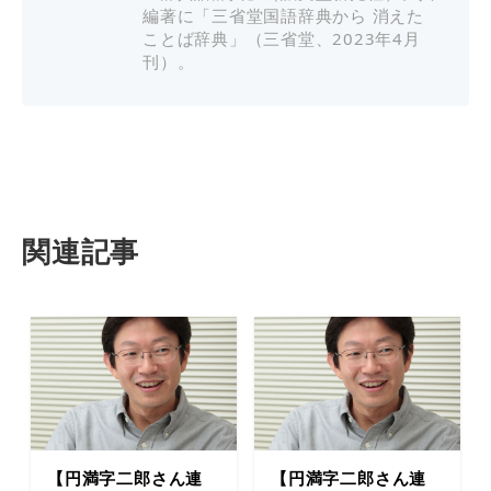
編著に「三省堂国語辞典から 消えた
ことば辞典」（三省堂、2023年4月
刊）。
関連記事
【円満字二郎さん連
【円満字二郎さん連