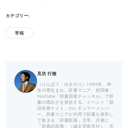
カテゴリー:
寄稿
見坊 行徳
（けんぼう・ゆきのり）1985年、神
奈川県生まれ。辞書マニア、校閲者。
YouTube「辞書部屋チャンネル」で辞
書の面白さを発信する。イベント「国
語辞典ナイト」のレギュラーメンバ
ー。辞書マニアが共同で辞書を保管し
て集まる「辞書部屋」主宰。共著に
「辞典語辞典」（誠文堂新光社）。共