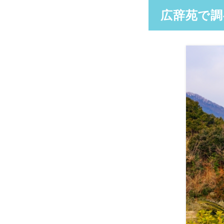
広辞苑で調