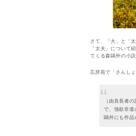
さて、「大」と「
「太夫」について
てくる森鷗外の小
広辞苑で「さんし
（由良長者の
で、強欲非道
鷗外にも作品