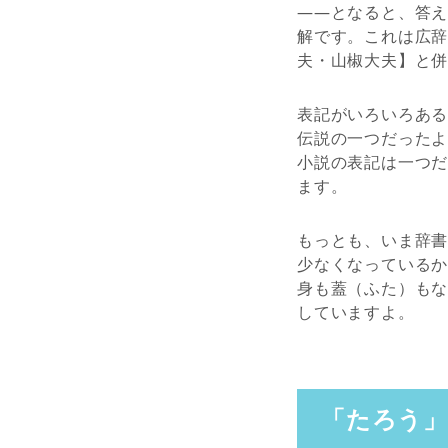
――となると、答
解です。これは広
夫・山椒大夫】と
表記がいろいろあ
伝説の一つだった
小説の表記は一つ
ます。
もっとも、いま辞
少なくなっているか
身も蓋（ふた）も
していますよ。
「たろう」