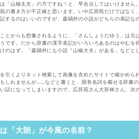
えは「山椒太夫」の方ですね！と、早合点してはいけません
辞苑の書き方が不正確と思います。いや広辞苑だけではなく
併記するのはいいのですが、森鷗外の小説がどちらの表記な
ることからも想像されるように、「さんしょうだゆう」は元
ようです。だから辞書の漢字表記がいろいろあるのはやむを
だけのはず。「森鷗外にも小説『山椒大夫』がある」などと
書を引くよりネット検索して画像を含めたサイトで確かめら
もしれませんが……などと書くと、固有名詞を載せる辞書
ない話になってしまいますので、広辞苑さん大辞林さん、次
は「大朗」が今風の名前？