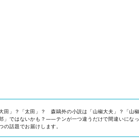
大田」？「太田」？ 森鷗外の小説は「山椒大夫」？「山
郎」ではないかも？――テンが一つ違うだけで間違いにな
つの話題でお届けします。