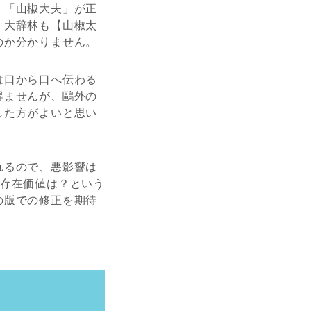
。「山椒大夫」が正
、大辞林も【山椒太
のか分かりません。
は口から口へ伝わる
得ませんが、鷗外の
した方がよいと思い
れるので、悪影響は
の存在価値は？という
の版での修正を期待