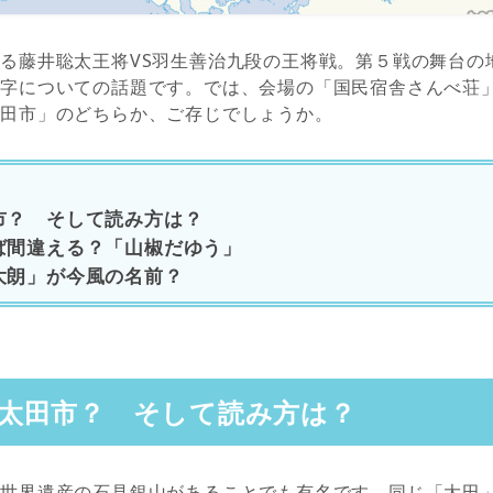
る藤井聡太王将VS羽生善治九段の王将戦。第５戦の舞台の
漢字についての話題です。では、会場の「国民宿舎さんべ荘
太田市」のどちらか、ご存じでしょうか。
市？ そして読み方は？
ば間違える？「山椒だゆう」
大朗」が今風の名前？
太田市？ そして読み方は？
。世界遺産の石見銀山があることでも有名です。同じ「大田