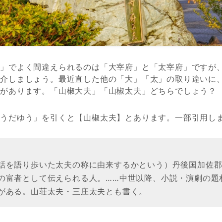
太」でよく間違えられるのは「大宰府」と「太宰府」ですが
紹介しましょう。最近直した他の「大」「太」の取り違いに
説があります。「山椒大夫」「山椒太夫」どちらでしょう？
ょうだゆう」を引くと【山椒太夫】とあります。一部引用し
話を語り歩いた太夫の称に由来するかという）丹後国加佐
の富者として伝えられる人。……中世以降、小説・演劇の題
がある。山荘太夫・三庄太夫とも書く。