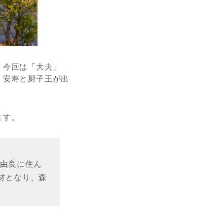
、今回は「大夫」
、安寿と厨子王が出
ます。
郡由良に住ん
材となり、森