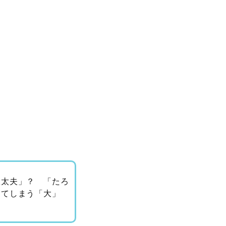
椒太夫」？ 「たろ
ってしまう「大」