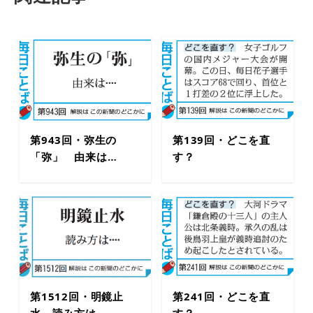
第943回・弥生の
第139回・どこを直
「弥」 由来は…
す？
第1512回・明鏡止
第241回・どこを直
水 読み方は…
す？