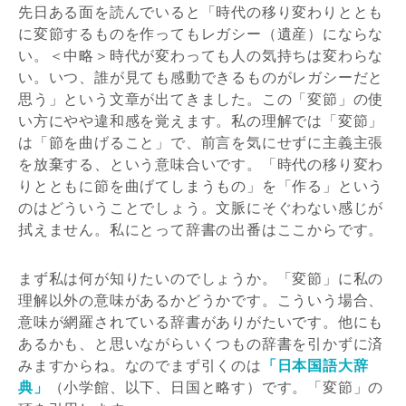
先日ある面を読んでいると「時代の移り変わりととも
に変節するものを作ってもレガシー（遺産）にならな
い。＜中略＞時代が変わっても人の気持ちは変わらな
い。いつ、誰が見ても感動できるものがレガシーだと
思う」という文章が出てきました。この「変節」の使
い方にやや違和感を覚えます。私の理解では「変節」
は「節を曲げること」で、前言を気にせずに主義主張
を放棄する、という意味合いです。「時代の移り変わ
りとともに節を曲げてしまうもの」を「作る」という
のはどういうことでしょう。文脈にそぐわない感じが
拭えません。私にとって辞書の出番はここからです。
まず私は何が知りたいのでしょうか。「変節」に私の
理解以外の意味があるかどうかです。こういう場合、
意味が網羅されている辞書がありがたいです。他にも
あるかも、と思いながらいくつもの辞書を引かずに済
みますからね。なのでまず引くのは
「日本国語大辞
典」
（小学館、以下、日国と略す）です。「変節」の