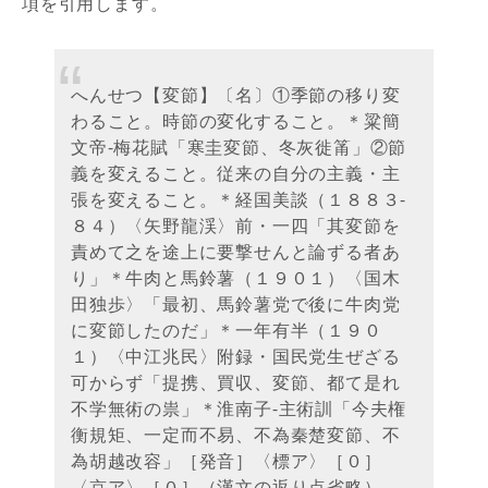
項を引用します。
へんせつ【変節】〔名〕①季節の移り変
わること。時節の変化すること。＊粱簡
文帝-梅花賦「寒圭変節、冬灰徙筩」②節
義を変えること。従来の自分の主義・主
張を変えること。＊経国美談（１８８３-
８４）〈矢野龍渓〉前・一四「其変節を
責めて之を途上に要撃せんと論ずる者あ
り」＊牛肉と馬鈴薯（１９０１）〈国木
田独歩〉「最初、馬鈴薯党で後に牛肉党
に変節したのだ」＊一年有半（１９０
１）〈中江兆民〉附録・国民党生ぜざる
可からず「提携、買収、変節、都て是れ
不学無術の祟」＊淮南子-主術訓「今夫権
衡規矩、一定而不易、不為秦楚変節、不
為胡越改容」［発音］〈標ア〉［０］
〈京ア〉［０］（漢文の返り点省略）