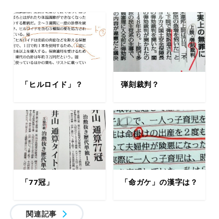
「ヒルロイド」？
弾刻裁判？
「77冠」
「命ガケ」の漢字は？
関連記事