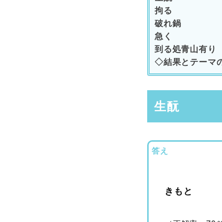
拘る
破れ鍋
急く
到る処青山有り
◇結果とテーマ
生酛
答え
きもと