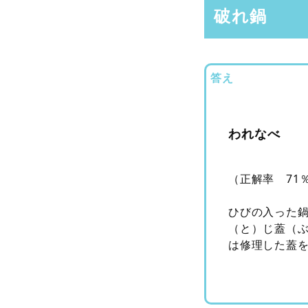
破れ鍋
答え
われなべ
（正解率 71
ひびの入った
（と）じ蓋（
は修理した蓋