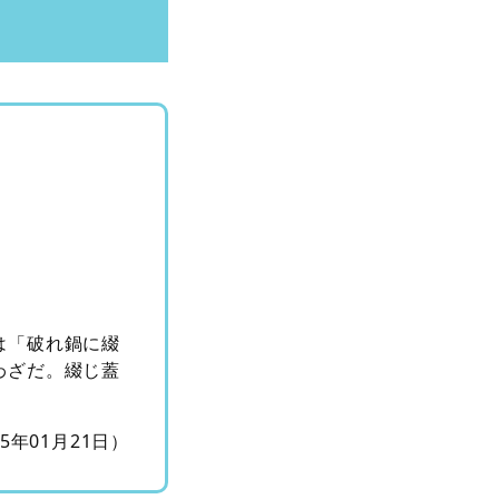
は「破れ鍋に綴
わざだ。綴じ蓋
15年01月21日）