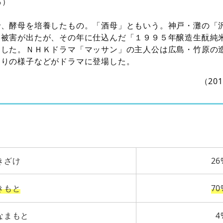
％）
で、酵母を培養したもの。「酒母」ともいう。神戸・灘の「
な被害が出たが、その年に仕込んだ「１９９５年醸造生酛純
売した。ＮＨＫドラマ「マッサン」の主人公は広島・竹原の
造りの様子などがドラマに登場した。
（20
きざけ
26
きもと
70
なまもと
4