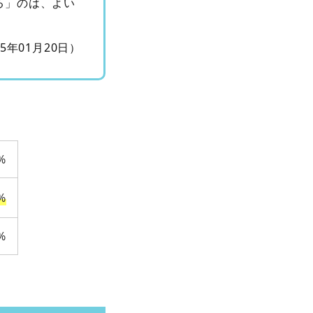
る」のは、よい
15年01月20日）
%
%
%