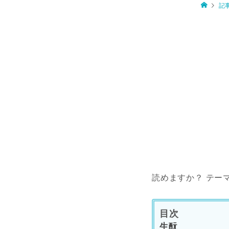
記
読めますか？ テー
目次
生酛