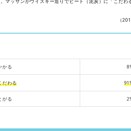
る。マッサンがウイスキー造りでピート（泥炭）に「こだわ
（20
かかる
8
こだわる
91
とがる
2