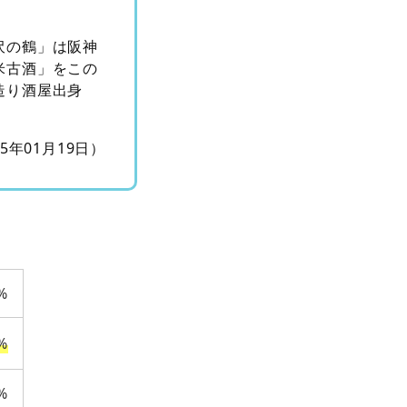
沢の鶴」は阪神
米古酒」をこの
造り酒屋出身
15年01月19日）
%
%
%