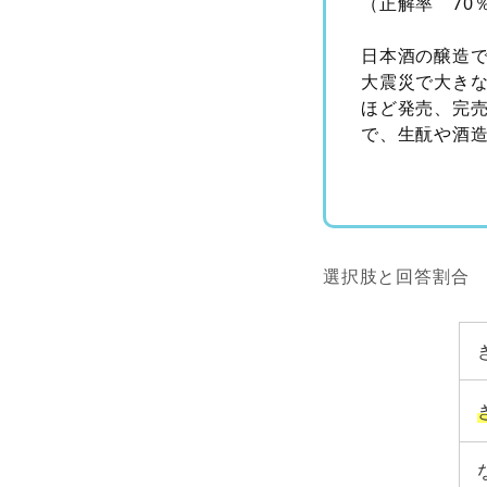
（正解率 70
日本酒の醸造
大震災で大き
ほど発売、完
で、生酛や酒
選択肢と回答割合