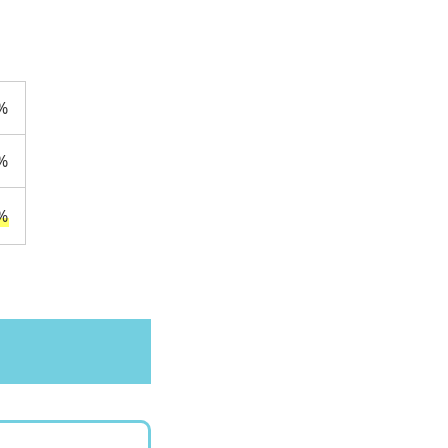
%
%
%