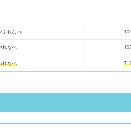
やぶれなべ
10
やれなべ
19
われなべ
71