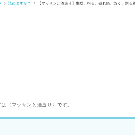
事
読めますか？
【マッサンと酒造り】生酛、拘る、破れ鍋、急く、到る
マは〈マッサンと酒造り〉です。