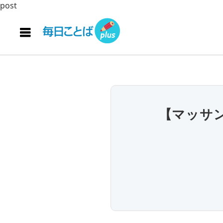
post
【マッサ