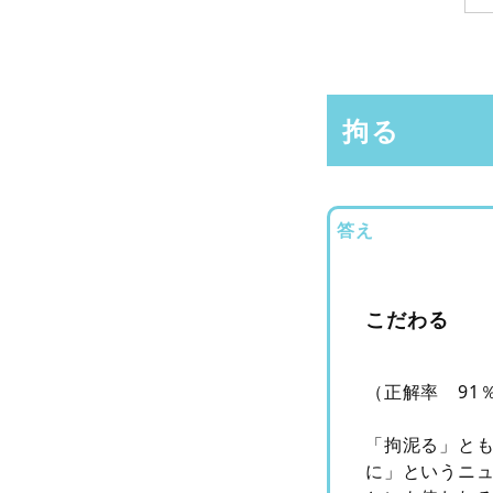
拘る
答え
こだわる
（正解率 91
「拘泥る」と
に」というニ