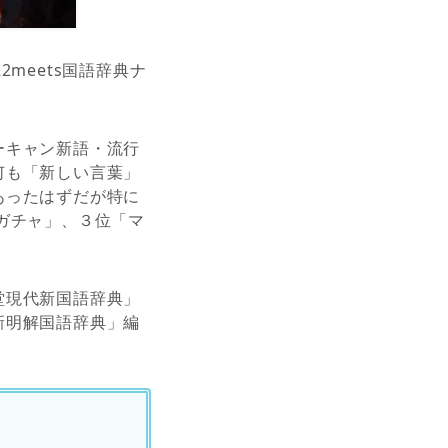
meets国語辞典ナ
ーキャン新語・流行
何も「新しい言葉」
あったはずだが特に
ガチャ」、３位「マ
堂現代新国語辞典」
新明解国語辞典」編