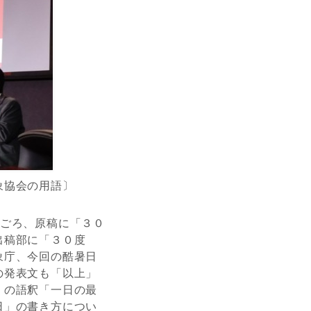
象協会の用語〕
日ごろ、原稿に「３０
出稿部に「３０度
象庁、今回の酷暑日
の発表文も「以上」
」の語釈「一日の最
日」の書き方につい