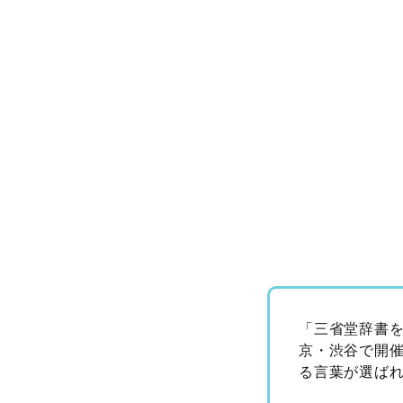
「三省堂辞書を
京・渋谷で開
る言葉が選ば