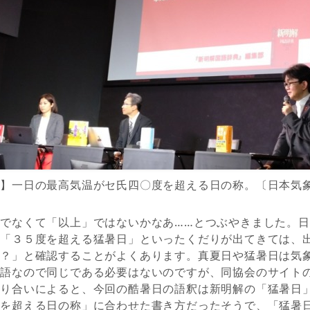
日】一日の最高気温がセ氏四〇度を超える日の称。〔日本気
でなくて「以上」ではないかなあ……とつぶやきました。
」「３５度を超える猛暑日」といったくだりが出てきては、
は？」と確認することがよくあります。真夏日や猛暑日は気
用語なので同じである必要はないのですが、同協会のサイト
知り合いによると、今回の酷暑日の語釈は新明解の「猛暑日
度を超える日の称」に合わせた書き方だったそうで、「猛暑