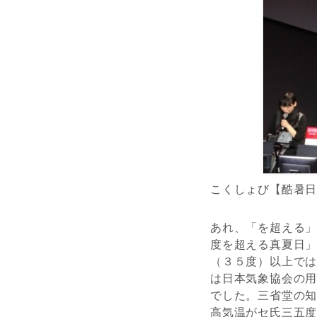
こくしょび【酷暑
あれ、「を超える」
度を超える真夏日
（３５度）以上で
は日本気象協会の
でした。三省堂の
高気温がセ氏三五