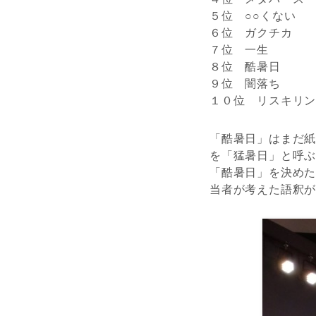
５位 ○○くない
６位 ガクチカ
７位 一生
８位 酷暑日
９位 闇落ち
１０位 リスキリ
「酷暑日」はまだ
を「猛暑日」と呼
「酷暑日」を決め
当者が考えた語釈