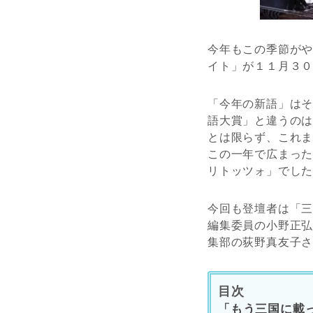
今年もこの季節がや
イト」が１１月３
「今年の新語」は
語大賞」と違うの
とは限らず、これ
この一年で広まった
リトッツォ」でし
今回も登壇者は「
編集委員の小野正
集部の荻野真友子
目次
「もう三国に載