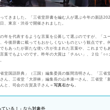
ってきました。「三省堂辞書を編む人が選ぶ今年の新語2022
０日、東京・渋谷で開催されました。
その年を代表するような言葉を公募して選ぶのですが、「ユ
は、今後辞書に載ってもおかしくないものという観点です。
までもあったが新たな使い方が生まれた言葉や、これまでも
言葉でもよいのです。昨年の大賞は「チルい」、２位「○○
た。
三省堂国語辞典」（三国）編集委員の飯間浩明さん、「三省
弘さん、三省堂「大辞林」編集長の山本康一さん、三省堂「
さんと、司会の古賀及子さん＝
写真右から
。
っている！」なら対象外