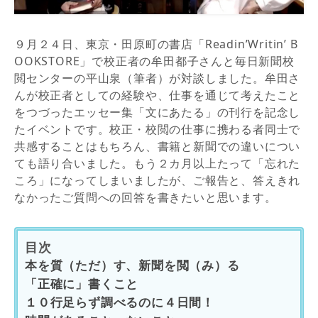
９月２４日、東京・田原町の書店「Readin’Writin’ B
OOKSTORE」で校正者の牟田都子さんと毎日新聞校
閲センターの平山泉（筆者）が対談しました。牟田さ
んが校正者としての経験や、仕事を通じて考えたこと
をつづったエッセー集「文にあたる」の刊行を記念し
たイベントです。校正・校閲の仕事に携わる者同士で
共感することはもちろん、書籍と新聞での違いについ
ても語り合いました。もう２カ月以上たって「忘れた
ころ」になってしまいましたが、ご報告と、答えきれ
なかったご質問への回答を書きたいと思います。
目次
本を質（ただ）す、新聞を閲（み）る
「正確に」書くこと
１０行足らず調べるのに４日間！