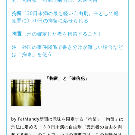
問、勾留状、勾留理由開示、未決勾留
拘留
〔
30
日未満の最も軽い自由刑。主として軽
犯罪に〕
20
日の拘留に処せられる
拘置
〔刑の確定した者を拘禁すること〕
注 外国の事件関係で書き分けが難しい場合など
は「拘束」を使う
「拘留」と「確信犯」
by FatMandy新聞は意味を限定する「拘留」「拘留」は
刑法に定める「３０日未満の自由刑（受刑者の自由を剥
奪する刑）」のことで、小型の辞書では、この意味だけ