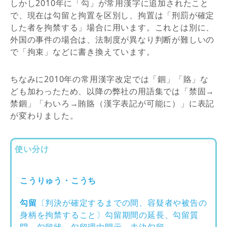
しかし
2010
年に「勾」が常用漢字に追加されたこと
で、現在は勾留と拘置を区別し、拘置は「刑罰が確定
した者を拘禁する」場合に用います。これとは別に、
外国の事件の場合は、法制度が異なり判断が難しいの
で「拘束」などに書き換えています。
ちなみに
2010
年の常用漢字改定では「錮」「賂」な
ども加わったため、以降の弊社の用語集では「禁固→
禁錮」「わいろ→賄賂（漢字表記が可能に）」に表記
が変わりました。
使い分け
こうりゅう・こうち
勾留
〔判決が確定するまでの間、容疑者や被告の
身柄を拘禁すること〕勾留期間の延長、勾留質