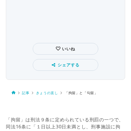
いいね
シェアする
記事
きょうの直し
「拘留」と「勾留」
「拘留」は刑法９条に定められている刑罰の一つで、
同法
16
条に「１日以上
30
日未満とし、刑事施設に拘