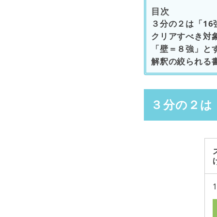
目次
３分の２は「16
クリアすべき対
「壁＝８強」と
解釈の絞られる
３分の２は