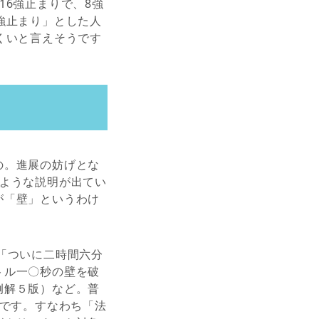
16強止まりで、8強
強止まり」とした人
くいと言えそうです
の。進展の妨げとな
のような説明が出てい
が「壁」というわけ
「ついに二時間六分
トル一〇秒の壁を破
例解５版）など。普
うです。すなわち「法