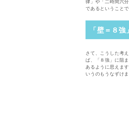
律」や「二時間六
であるということ
「壁＝８強
さて、こうした考
ば、「８強」に阻
あるように思えます
いうのもうなずけ