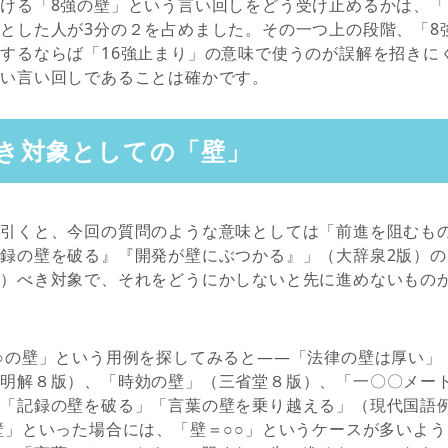
ける「8強の壁」という言い回しをどう受け止めるかは、「
とした人が3分の２を占めました。その一つ上の段階、「8
するならば「16強止まり」の意味で使うのが誤解を招きに
しい言い回しであることは確かです。
き対象としての「壁」
で引くと、今回の質問のような意味としては「前進を阻むも
録の壁を破る』『開発が壁にぶつかる』」（大辞泉2版）
る）べき対象で、それをどうにかしないと先に進めないもの
○の壁」という用例を探してみると――「法律の壁は厚い」
新明解８版）、「時効の壁」（三省堂８版）、「一〇〇メー
、「記録の壁を破る」「言葉の壁を乗り越える」（現代国語
壁」といった場合には、「壁＝○○」というケースが多いよ