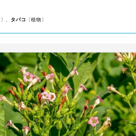
品〕、
タバコ
〔植物〕