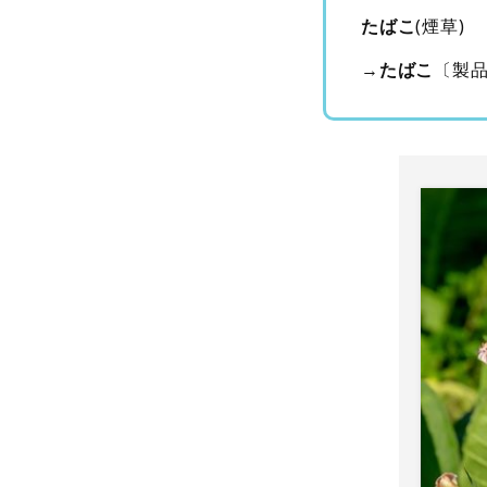
たばこ
(煙草)
→
たばこ
〔製