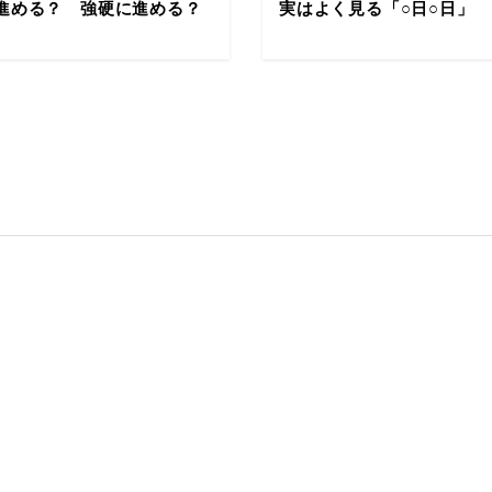
進める？ 強硬に進める？
実はよく見る「○日○日」