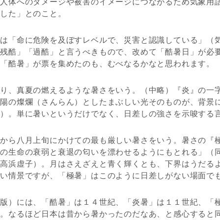
ど人体へのダメージや被害のイメージにつながるため気象用
ました」とのこと。
さは「命に危険を及ぼすレベルで、災害と認識している」（
「残酷」「過酷」と言うべきもので、改めて「酷暑日」が必
で「酷暑」が票を集めたのも、むべなるかなと思われます。
通り、真夏の燃えるような暑さをいう。（中略）『炎』の一
太陽の燦爛（さんらん）としたまぶしい光そのものが、背景
記）。単に暑いというだけでなく、日差しの強さを示唆する
末から八月上旬にかけての最も厳しい暑さをいう。暑さの『
先の生命の衰弱と衰退の匂いを漂わせるようにもとれる」（
（高浜虚子）。月はさえざえと青く輝くとも、下界はうだる
ない情景ですが、「極暑」はこのように日差しがない場面で
２版）には、「酷暑」は１４世紀、「炎暑」は１１世紀、「
す。なるほど日本は昔から暑かったのだなあ、と感心すると