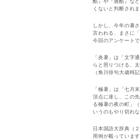
酷』や『過酷』な
くないと判断され
しかし、今年の暑
言われる、まさに
今回のアンケート
「炎暑」は「文字
らと照りつける、
（角川俳句大歳時
「極暑」は「七月
頂点に達し、この
る極暑の夜の町」
いうのもやり切れ
日本国語大辞典（
用例が載っていま