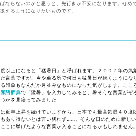
ねばならないのかと思うと、先行きが不安になります。せめ
に扱えるようになりたいものです。
５度以上になると「猛暑日」と呼ばれます。２００７年の気
れた言葉ですが、今や至る所で何日も猛暑日が続くようにな
える印象もなんだか月並みなものになった気がします。ここ
想類語辞典
で「猛暑」を入力してみると、暑そうな言葉がぞ
幾つかを見繕ってみました。
温は近年上昇を続けていますから、日本でも最高気温４０度
もあり得ないとは言い切れず……。そんな日のために新しい
、ここに挙げたような言葉が入ることになるかもしれません