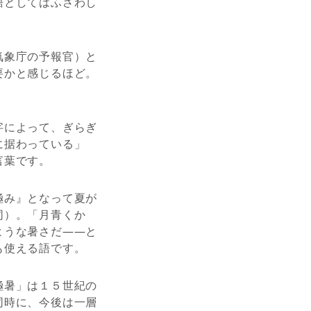
語としてはふさわし
気象庁の予報官）と
要かと感じるほど。
字によって、ぎらぎ
に据わっている」
言葉です。
極み』となって夏が
同）。「月青くかゝ
ような暑さだ――と
も使える語です。
極暑」は１５世紀の
同時に、今後は一層