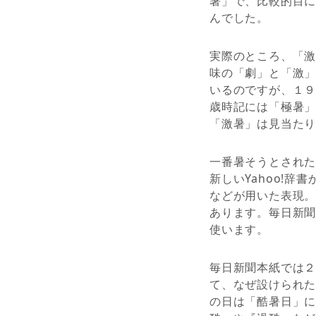
暑」で、比較的目
んでした。
実際のところ、「
味の「劇」と「激
いるのですが、１
歳時記には「極暑
「激暑」は見当た
一番暑そうとされ
新しいYahoo!辞
などが用いた表現。気
あります。毎日新
使います。
毎日新聞本紙では
て、なぜ設けられ
の日は「酷暑日」