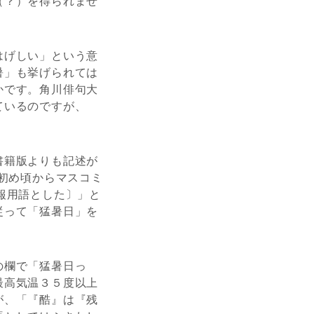
（？）を得られませ
はげしい」という意
暑」も挙げられては
かです。角川俳句大
ているのですが、
書籍版よりも記述が
年代初め頃からマスコミ
予報用語とした〕」と
従って「猛暑日」を
の欄で「猛暑日っ
最高気温３５度以上
が、「『酷』は『残