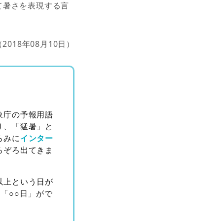
て暑さを表現する言
（2018年08月10日）
象庁の予報用語
り、「猛暑」と
ろみに
インター
ろぞろ出てきま
以上という日が
「○○日」がで
。