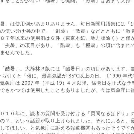
にすることが少ない「極暑」も健闘。「激暑」はあまり支持
激暑」は使用例があまりありません。毎日新聞用語集には「
」の使い分け例の中で、「劇薬」「激震」などとともに「激
９８７年以来の使用例は６件（東京本紙。地方版除く）と僅
」「炎暑」の項目があり、「酷暑」も「極暑」の項に含まれ
りませんでした。
た「酷暑」。大辞林３版には「酷暑日」の項目があります。
書から引くと「俗に、最高気温が 35℃以上の日。〔1990 
象庁は 2007 年（平成 19）4 月以降、猛暑日を正式な
聞でもかつては使用したこともありましたが、今は気象庁に
２０１０年に、読者の質問を受け付ける「質問なるほドリ」
たの？」という話題が取り上げられました。それによると、
にしてほしい、と気象庁に訴える報道機関もあったそうです