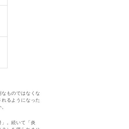
別なものではなくな
されるようになった
か。
暑」。続いて「炎