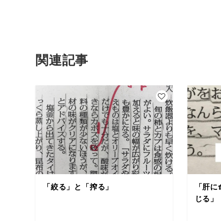
関連記事
「絞る」と「搾る」
「肝に
じる」