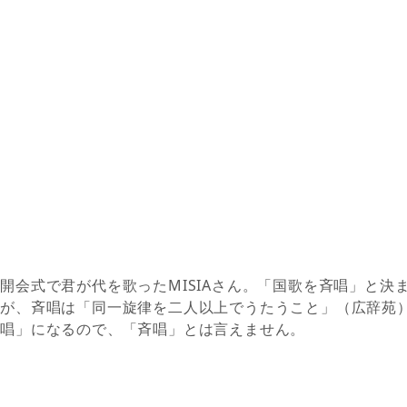
開会式で君が代を歌ったMISIAさん。「国歌を斉唱」と決
すが、斉唱は「同一旋律を二人以上でうたうこと」（広辞苑
独唱」になるので、「斉唱」とは言えません。