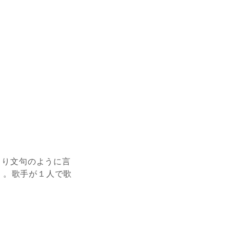
まり文句のように言
）。歌手が１人で歌