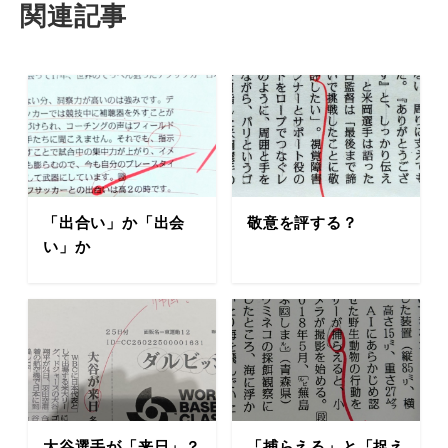
関連記事
「出合い」か「出会
敬意を評する？
い」か
大谷選手が「来日」？
「捕らえる」と「捉え