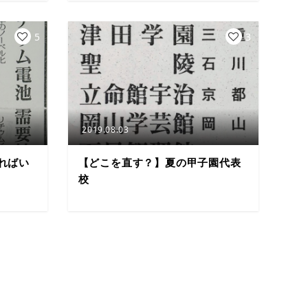
5
3
2019.08.03
ればい
【どこを直す？】夏の甲子園代表
校