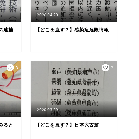
2020.04.29
の逮捕
【どこを直す？】感染症危険情報
3
2
2020.03.29
みると
【どこを直す？】日本六古窯