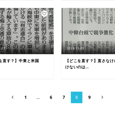
3
.17
2019.11.03
を直す？】中東と米国
【どこを直す？】直さなけ
けないのは…
1
…
6
7
8
9

