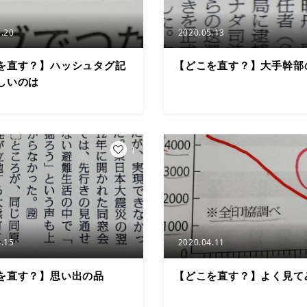
.20
2020.05.13
を直す？】ハッシュタグ記
【どこを直す？】大手幹部
しいのは
1
.15
2020.04.11
を直す？】思い出の品
【どこを直す？】よく見て