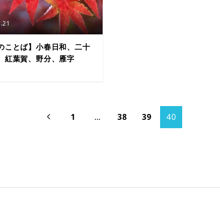
.21
のことば】小春日和、二十
、紅葉賀、野分、雁字
1
…
38
39
40
