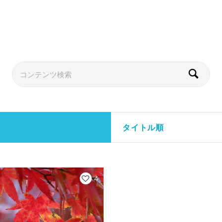
タイトル順
4