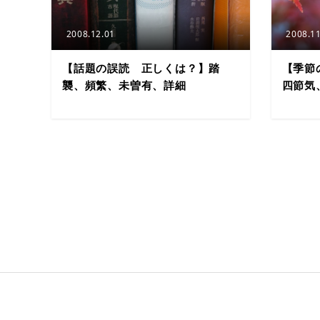
2008.12.01
2008.11
【話題の誤読 正しくは？】踏
【季節
襲、頻繁、未曽有、詳細
四節気