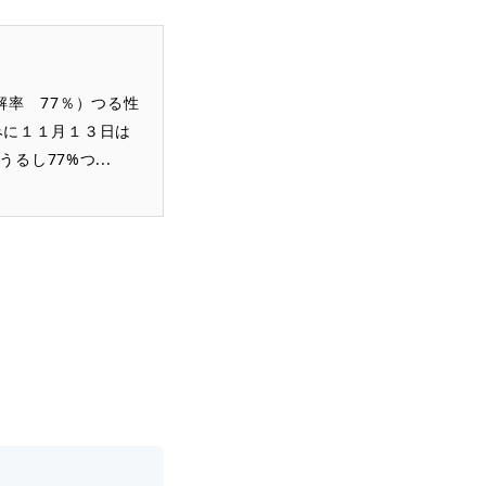
解率 77％）つる性
みに１１月１３日は
るし77%つ...