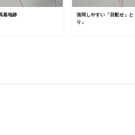
両基地跡
混同しやすい「目配せ」と
り」