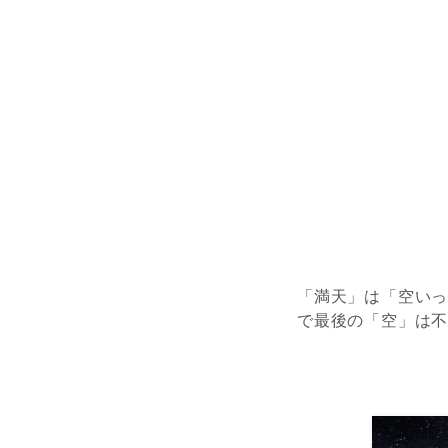
「満天」は「空い
で最後の「空」は