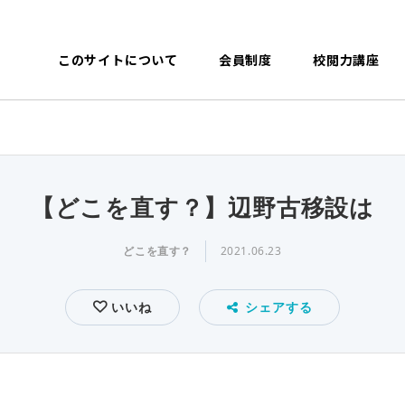
このサイトについて
会員制度
校閲力講座
【どこを直す？】辺野古移設は
どこを直す？
2021.06.23
いいね
シェアする