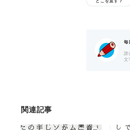
どこを直す？
毎
誰
文
関連記事