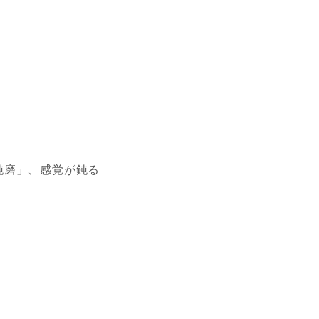
鈍磨」、感覚が鈍る