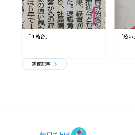
「１桁台」
「恐い
関連記事