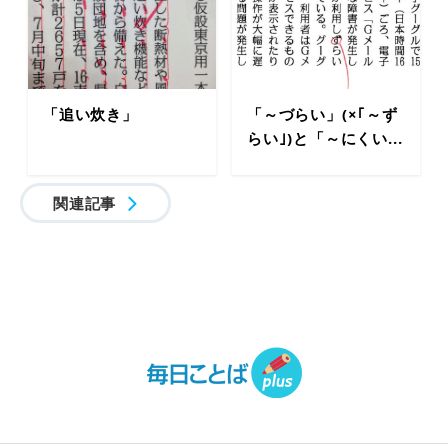
「追い炊き」
「～づらい」(×｢～ず
らい｣)と「～にくい...
関連記事