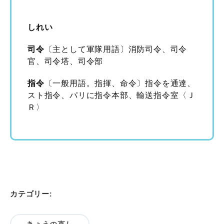
しれい
司令
〔主として軍隊用語〕消防司令、司令
官、司令塔、司令部
指令
〔一般用語。指揮、命令〕指令を通達、
スト指令、パリに指令本部、輸送指令室〈Ｊ
Ｒ〉
カテゴリー:
きょうの直し