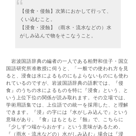
【侵食・侵蝕】次第におかして行って、
くい込むこと。
【浸食・浸蝕】（雨水・流水などの）水
がしみ込んで物をそこなうこと。
岩波国語辞典の編者の一人である柏野和佳子・国立
国語研究所准教授に伺うと、「一般での使われ方を見
ると、浸食は水によるものにもよらないものにも使わ
れているのですが、岩波国語辞典の語釈では、『侵
食』のうちの水によるものを特に『浸食』という、と
いう上位下位の関係が読み取れます。その立場では、
学術用語集では、上位語での統一を採用した、と理解
できます。『浸』の字には『水がしみ込んで』という
意味があり、『食』はもともと『蝕』で、こちらに
『少しずつ端からおかす』という意味があるため、
『（雨水・流水などの）水がしみ込む』場合は『浸