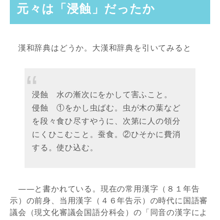
元々は「浸蝕」だったか
漢和辞典はどうか。大漢和辞典を引いてみると
浸蝕 水の漸次にをかして害ふこと。
侵蝕 ①をかし虫ばむ。虫が木の葉など
を段々食ひ尽すやうに、次第に人の領分
にくひこむこと。蚕食。②ひそかに費消
する。使ひ込む。
——と書かれている。現在の常用漢字（８１年告
示）の前身、当用漢字（４６年告示）の時代に国語審
議会（現文化審議会国語分科会）の「同音の漢字によ