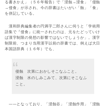
る書きかえ」（５６年報告）で「浸蝕→浸食」「侵蝕
→侵食」が示され、今の辞書はたいがい「蝕」「食」
を併記している。
漢和辞典編集者の円満字二郎さんに伺うと「学術用
語集で『侵食』に統一されたのは、元をたどっていけ
ば漢字制限の発想の影響ではないでしょうか」。漢字
制限前、つまり当用漢字以前の辞書では、例えば大日
本国語辞典（１６年）でも、
侵蝕 次第におかしそこなふこと。
浸蝕 水のしみこみて、次第にそこなふ
こと。
——となっており、「浸蝕谷」「浸蝕作用」「浸蝕