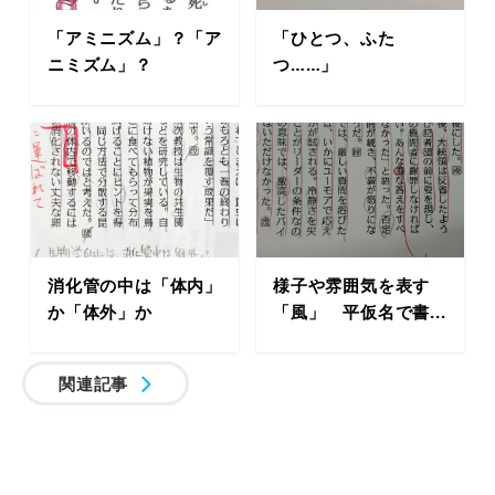
「アミニズム」？「ア
「ひとつ、ふた
ニミズム」？
つ……」
消化管の中は「体内」
様子や雰囲気を表す
か「体外」か
「風」 平仮名で書...
関連記事