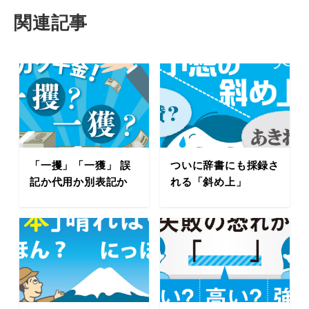
関連記事
「一攫」「一獲」 誤
ついに辞書にも採録さ
記か代用か別表記か
れる「斜め上」