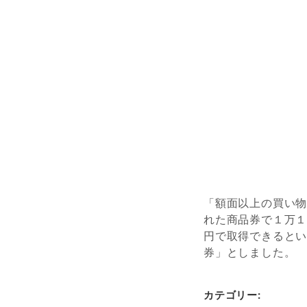
「額面以上の買い
れた商品券で１万
円で取得できると
券」としました。
カテゴリー: