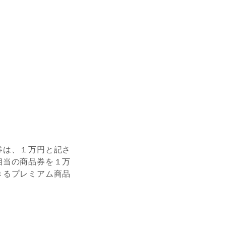
券は、１万円と記さ
相当の商品券を１万
きるプレミアム商品