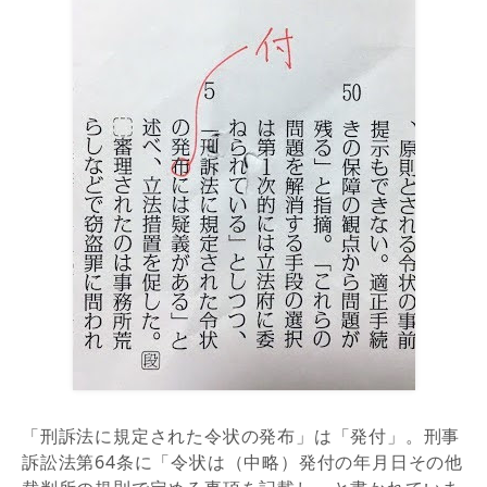
「刑訴法に規定された令状の発布」は「発付」。刑事
訴訟法第64条に「令状は（中略）発付の年月日その他