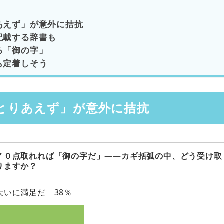
あえず」が意外に拮抗
記載する辞書も
る「御の字」
も定着しそう
とりあえず」が意外に拮抗
７０点取れれば「御の字だ」――カギ括弧の中、どう受け取
りますか？
大いに満足だ 38％