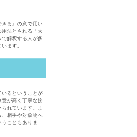
できる』の意で用い
の用法とされる「大
味で解釈する人が多
ています。
ているということが
敬意が高く丁寧な接
いられています。ま
も、相手や対象物へ
いうこともありま