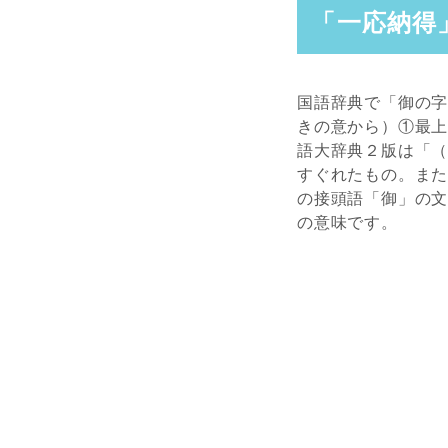
「一応納得
国語辞典で「御の
きの意から）①最
語大辞典２版は「
すぐれたもの。ま
の接頭語「御」の
の意味です。