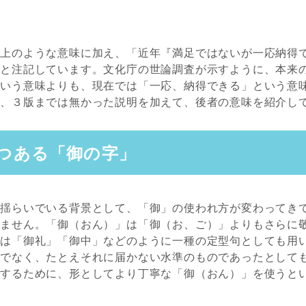
は上のような意味に加え、「近年『満足ではないが一応納得
」と注記しています。文化庁の世論調査が示すように、本来
という意味よりも、現在では「一応、納得できる」という意
り、３版までは無かった説明を加えて、後者の意味を紹介し
つある「御の字」
が揺らいでいる背景として、「御」の使われ方が変わってき
れません。「御（おん）」は「御（お、ご）」よりもさらに
では「御礼」「御中」などのように一種の定型句としても用
けでなく、たとえそれに届かない水準のものであったとして
現するために、形としてより丁寧な「御（おん）」を使うと