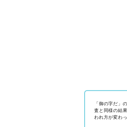
「御の字だ」
査と同様の結
われ方が変わ