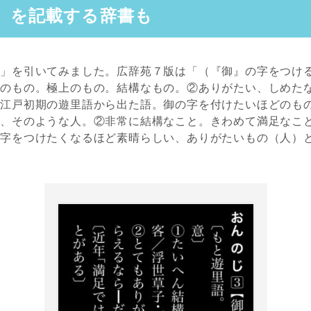
」を記載する辞書も
字」を引いてみました。広辞苑７版は「（『御』の字をつけ
上のもの。極上のもの。結構なもの。②ありがたい、しめた
（江戸初期の遊里語から出た語。御の字を付けたいほどのも
た、そのような人。②非常に結構なこと。きわめて満足なこ
文字をつけたくなるほど素晴らしい、ありがたいもの（人）