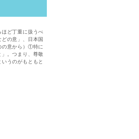
るほど丁重に扱うべ
などの意」、日本国
のの意から）①特に
と」。つまり、尊敬
というのがもともと