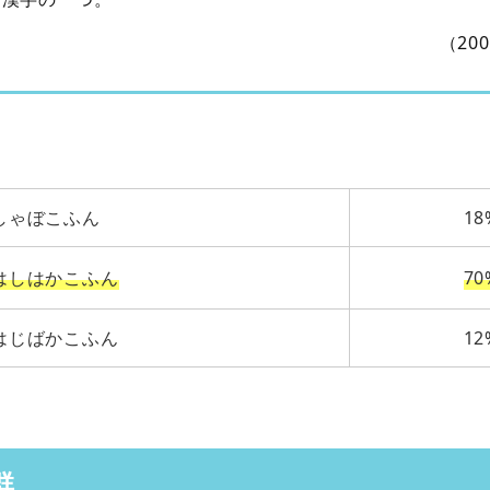
（20
しゃぼこふん
18
はしはかこふん
70
はじばかこふん
12
群