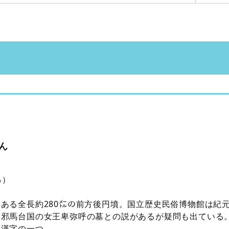
ん
％）
ある全長約280㍍の前方後円墳。国立歴史民俗博物館は紀元2
。邪馬台国の女王卑弥呼の墓との説があるが疑問も出ている
用漢字の一つ。