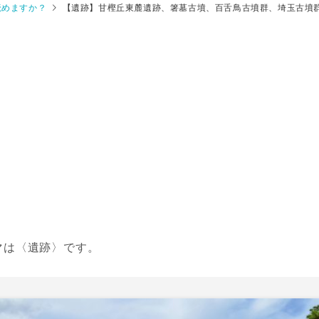
読めますか？
【遺跡】甘樫丘東麓遺跡、箸墓古墳、百舌鳥古墳群、埼玉古墳
マは〈遺跡〉です。