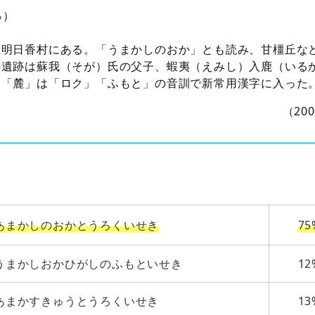
％）
県明日香村にある。「うまかしのおか」とも読み、甘橿丘な
の遺跡は蘇我（そが）氏の父子、蝦夷（えみし）入鹿（いる
。「麓」は「ロク」「ふもと」の音訓で新常用漢字に入った
（20
あまかしのおかとうろくいせき
75
うまかしおかひがしのふもといせき
12
あまかすきゅうとうろくいせき
13