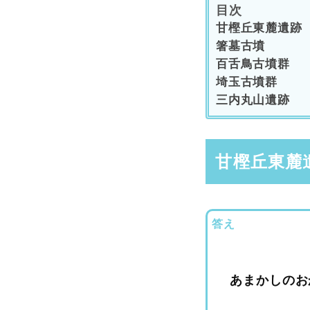
目次
甘樫丘東麓遺跡
箸墓古墳
百舌鳥古墳群
埼玉古墳群
三内丸山遺跡
甘樫丘東麓
答え
あまかしのお