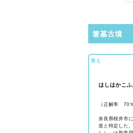
箸墓古墳
答え
はしはかこふ
（正解率 70
奈良県桜井市に
造と特定した
し）」は新常