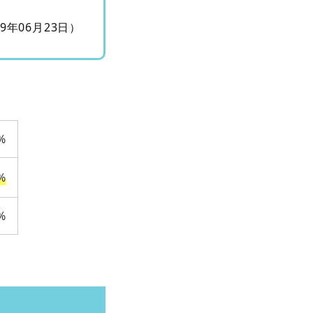
09年06月23日）
%
%
%