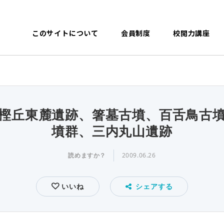
このサイトについて
会員制度
校閲力講座
樫丘東麓遺跡、箸墓古墳、百舌鳥古
墳群、三内丸山遺跡
読めますか？
2009.06.26
いいね
シェアする