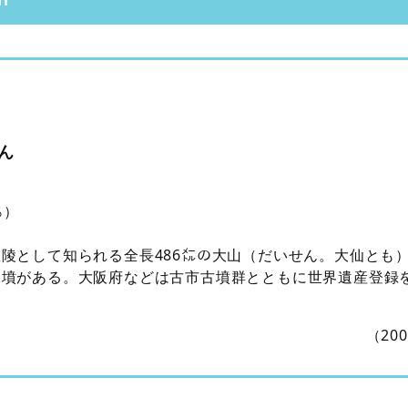
ん
％）
陵として知られる全長486㍍の大山（だいせん。大仙とも
円墳がある。大阪府などは古市古墳群とともに世界遺産登録
（20