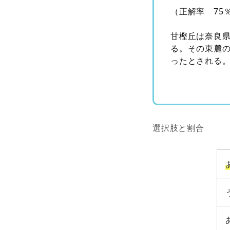
（正解率 75
甘樫丘は奈良
る。その東麓
ったとされる
選択肢と割合