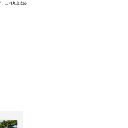
群、三内丸山遺跡