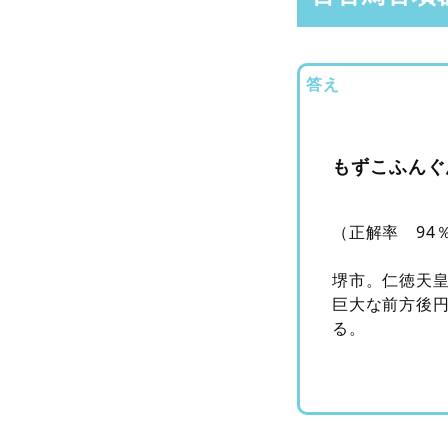
答え
もずこふんぐ
（正解率 94
堺市。仁徳天皇
巨大な前方後
る。