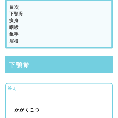
目次
下顎骨
痩身
咽喉
亀手
眉根
下顎骨
答え
かがくこつ