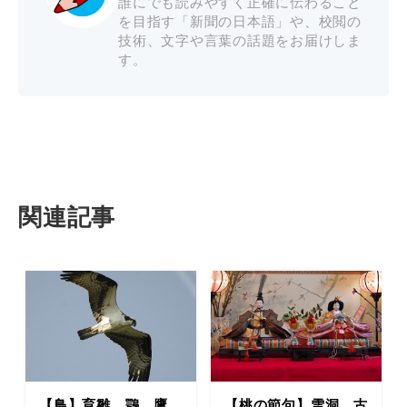
誰にでも読みやすく正確に伝わること
を目指す「新聞の日本語」や、校閲の
技術、文字や言葉の話題をお届けしま
す。
関連記事
【鳥】育雛、鶚、鷹
【桃の節句】雪洞、古