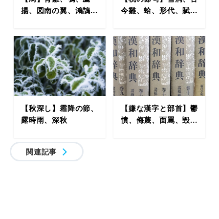
揚、図南の翼、鴻鵠...
今雛、蛤、形代、賦...
【秋深し】霜降の節、
【嫌な漢字と部首】鬱
露時雨、深秋
憤、侮蔑、面罵、毀...
関連記事