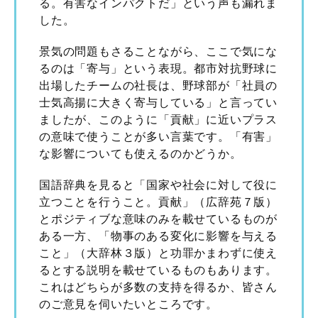
る。有害なインパクトだ」という声も漏れま
した。
景気の問題もさることながら、ここで気にな
るのは「寄与」という表現。都市対抗野球に
出場したチームの社長は、野球部が「社員の
士気高揚に大きく寄与している」と言ってい
ましたが、このように「貢献」に近いプラス
の意味で使うことが多い言葉です。「有害」
な影響についても使えるのかどうか。
国語辞典を見ると「国家や社会に対して役に
立つことを行うこと。貢献」（広辞苑７版）
とポジティブな意味のみを載せているものが
ある一方、「物事のある変化に影響を与える
こと」（大辞林３版）と功罪かまわずに使え
るとする説明を載せているものもあります。
これはどちらが多数の支持を得るか、皆さん
のご意見を伺いたいところです。