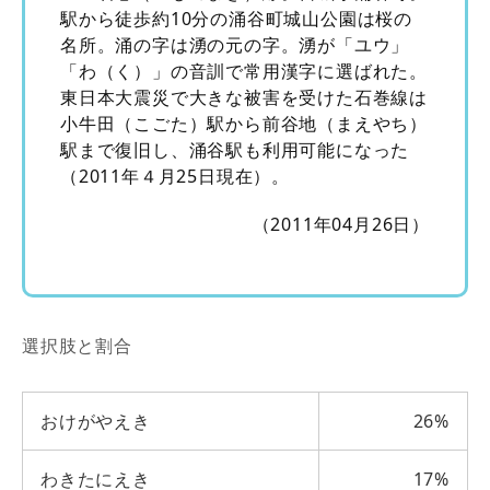
駅から徒歩約10分の涌谷町城山公園は桜の
名所。涌の字は湧の元の字。湧が「ユウ」
「わ（く）」の音訓で常用漢字に選ばれた。
東日本大震災で大きな被害を受けた石巻線は
小牛田（こごた）駅から前谷地（まえやち）
駅まで復旧し、涌谷駅も利用可能になった
（2011年４月25日現在）。
（2011年04月26日）
選択肢と割合
おけがやえき
26%
わきたにえき
17%