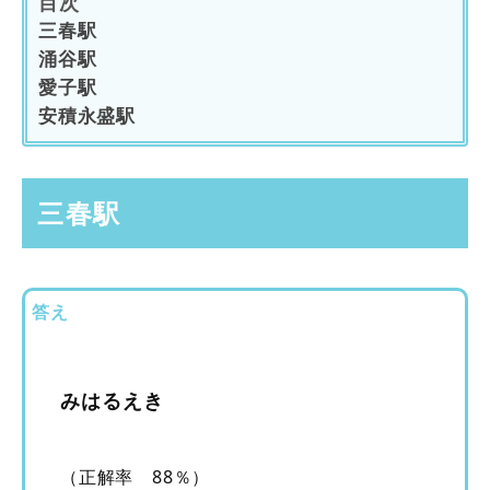
目次
三春駅
涌谷駅
愛子駅
安積永盛駅
三春駅
答え
みはるえき
（正解率 88％）