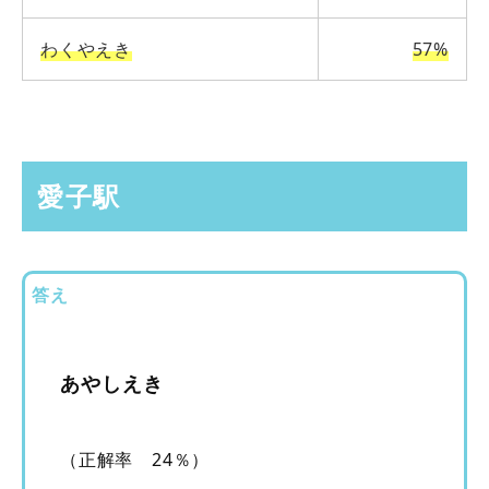
わくやえき
57%
愛子駅
答え
あやしえき
（正解率 24％）