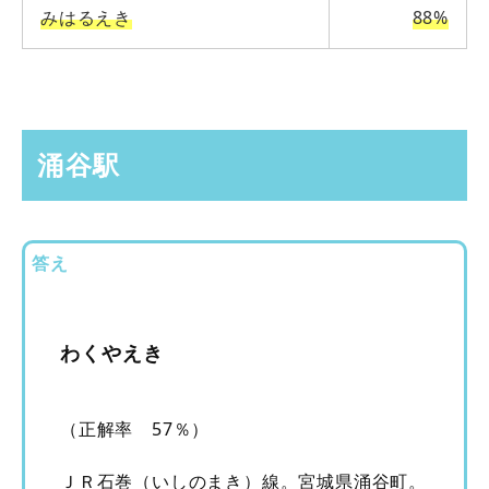
みはるえき
88%
涌谷駅
答え
わくやえき
（正解率 57％）
ＪＲ石巻（いしのまき）線。宮城県涌谷町。