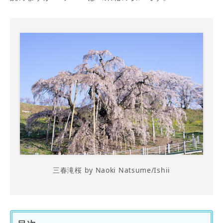
三春滝桜 by Naoki Natsume/Ishii