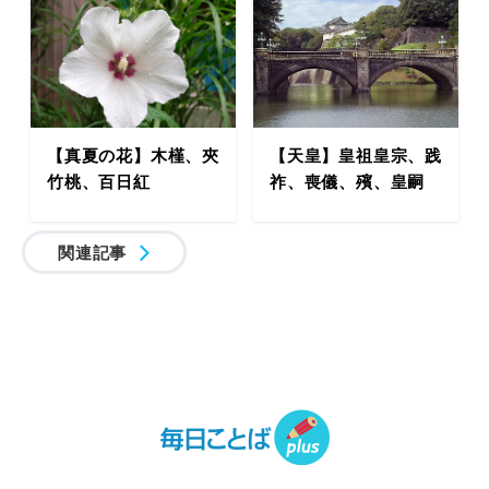
【真夏の花】木槿、夾
【天皇】皇祖皇宗、践
竹桃、百日紅
祚、喪儀、殯、皇嗣
関連記事